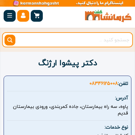
صفحه
اصلی
کرمانشاه
شهرستان
ها
دکتر پیشوا ارژنگ
مجموعه
بیستون
تلفن:
08346125008
روستاهای
آدرس:
هدف
پاوه، سه راه بیمارستان، جاده کمربندی، ورودی بیمارستان
قدیم
اقامتگاه
نوع خدمات:
ویژه