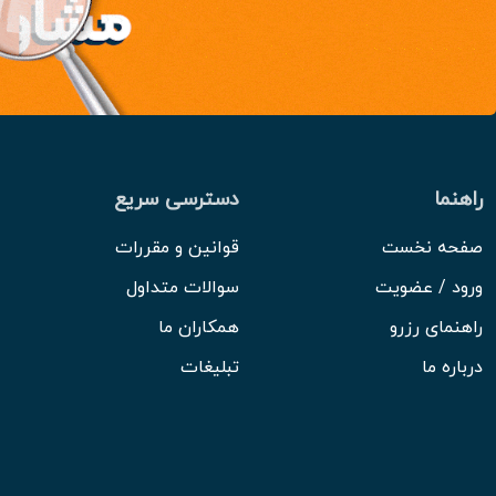
راهنما
دسترسی سریع
صفحه نخست
قوانین و مقررات
ورود / عضویت
سوالات متداول
راهنمای رزرو
همکاران ما
درباره ما
تبلیغات