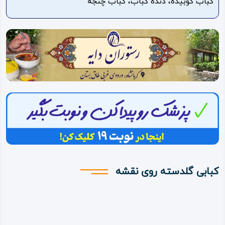
کباب کوبیده، دنده کباب، کباب چنجه
ویدئو
درباره
ما
کبابی گلدسته روی نقشه