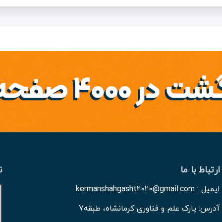
ارتباط با ما
ن
ایمیل : kermanshahgasht2020@gmail.com
آدرس: پارک علم و فناوری کرمانشاه، طبقه7