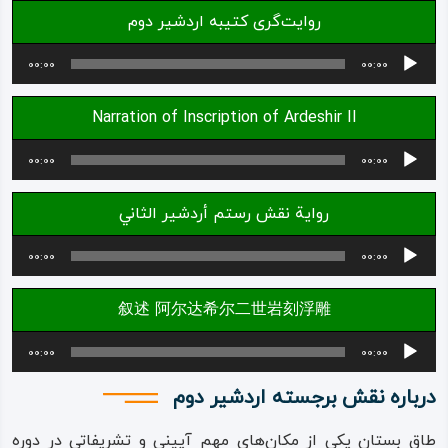
روایت‌گری کتیبه اردشیر دوم
ویدئو
پخش‌کننده
00:00
00:00
صوت
درباره
Narration of Inscription of Ardeshir II
ما
پخش‌کننده
00:00
00:00
صوت
رواية نقش رستم أردشير الثاني
پخش‌کننده
00:00
00:00
صوت
叙述 阿尔达希尔二世岩刻浮雕
پخش‌کننده
00:00
00:00
صوت
درباره نقش برجسته اردشیر دوم
طاق بستان یکی از مکان‌های مهم آیینی و تشریفاتی در دوره