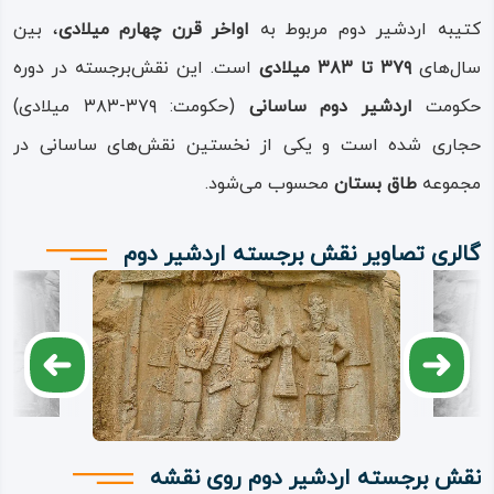
روم (ژولیان) یا یکی از مدعیان داخلی قدرت است. این عنصر،
کتیبه اردشیر دوم مربوط به
اواخر قرن چهارم میلادی
، بین
بیانگر پیروزی و غلبه اردشیر دوم بر دشمنانش است. اردشیر
سال‌های
۳۷۹ تا ۳۸۳ میلادی
است. این نقش‌برجسته در دوره
دوم در سال ۳۷۹ میلادی، پس از درگذشت شاپور دوم، بر تخت
حکومت
اردشیر دوم ساسانی
(حکومت: ۳۷۹-۳۸۳ میلادی)
نشست و تا سال ۳۸۳ میلادی به مدت 4 سال حکومت کرد.
حجاری شده است و یکی از نخستین نقش‌های ساسانی در
دوران او کوتاه بود و با چالش‌های داخلی و رقابت میان
مجموعه
طاق بستان
محسوب می‌شود.
خاندان‌های قدرتمند ساسانی همراه شد.
گالری تصاویر نقش برجسته اردشیر دوم
این نقش‌برجسته تأکیدی بر مشروعیت سلطنت او و پیوندش با
ایزدان زرتشتی بود. اردشیر دوم در این دوران تلاش کرد با جلب
حمایت موبدان و اشراف، موقعیت خود را در سلسله ساسانی
تثبیت کند، و این کتیبه نیز یکی از راه‌های او برای نمایش این
مشروعیت به شمار می‌رفت.
نقش برجسته اردشیر دوم روی نقشه