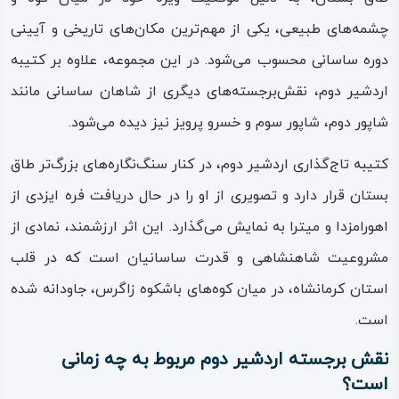
نماد اقتدار و مشروعیت پادشاهی است. در حالی که دست
چشمه‌های طبیعی، یکی از مهم‌ترین مکان‌های تاریخی و آیینی
چپش را بر روی شمشیرش گذاشته، دست راست خود را به
دوره ساسانی محسوب می‌شود. در این مجموعه، علاوه بر کتیبه
نشانه احترام و دریافت فره ایزدی به سوی اهورامزدا دراز کرده
اردشیر دوم، نقش‌برجسته‌های دیگری از شاهان ساسانی مانند
است.
شاپور دوم، شاپور سوم و خسرو پرویز نیز دیده می‌شود.
اهورامزدا (در سمت راست): اهورامزدا، ایزد بزرگ زرتشتی، حلقه
نمادین پادشاهی (فره ایزدی) را به اردشیر دوم اعطا می‌کند که
کتیبه تاج‌گذاری اردشیر دوم، در کنار سنگ‌نگاره‌های بزرگ‌تر طاق
نشان از تأیید الهی حکومت او دارد.
بستان قرار دارد و تصویری از او را در حال دریافت فره ایزدی از
میترا (در سمت چپ): ایزد میترا به عنوان نماد پیمان و نگهبان
اهورامزدا و میترا به نمایش می‌گذارد. این اثر ارزشمند، نمادی از
پادشاهی، با هاله‌ای از نور پشت سرش ایستاده و شاخه ای از
مشروعیت شاهنشاهی و قدرت ساسانیان است که در قلب
گیاه مقدس برسم در دستش گرفته است، در حالی که در زیر
استان کرمانشاه، در میان کوه‌های باشکوه زاگرس، جاودانه شده
پایش گل نیلوفر دیده می شود.
است.
پیکری که در زیر پای اردشیر دوم و اهورامزدا افتاده است به
نقش برجسته اردشیر دوم مربوط به چه زمانی
احتمال زیاد نماد دشمن شکست‌خورده ساسانیان، یعنی امپراتور
است؟