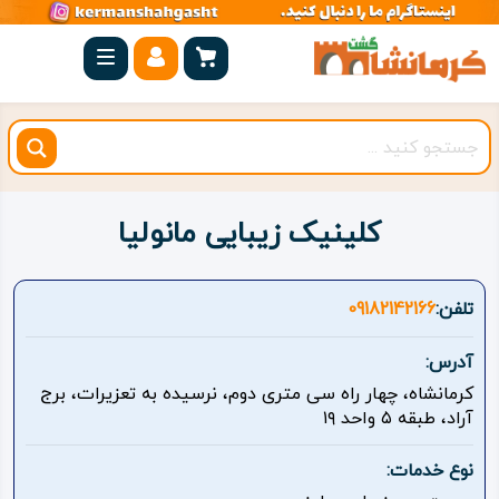
صفحه
اصلی
کرمانشاه
شهرستان
ها
کلینیک زیبایی مانولیا
مجموعه
بیستون
تلفن:
09182142166
روستاهای
آدرس:
هدف
کرمانشاه، چهار راه سی متری دوم، نرسیده به تعزیرات، برج
آراد، طبقه ۵ واحد ۱۹
اقامتگاه
نوع خدمات:
ویژه