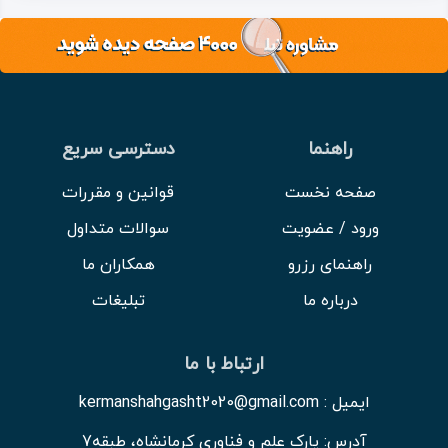
راهنما
دسترسی سریع
صفحه نخست
قوانین و مقررات
ورود / عضویت
سوالات متداول
راهنمای رزرو
همکاران ما
درباره ما
تبلیغات
ارتباط با ما
ایمیل : kermanshahgasht2020@gmail.com
آدرس: پارک علم و فناوری کرمانشاه، طبقه7