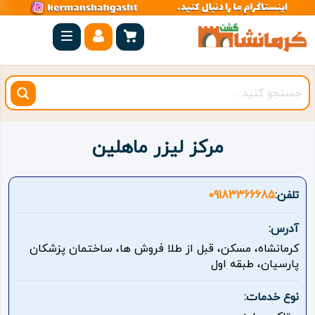
صفحه
اصلی
کرمانشاه
شهرستان
ها
مرکز لیزر ماهلین
مجموعه
بیستون
تلفن:
09183366685
روستاهای
آدرس:
هدف
کرمانشاه، مسکن، قبل از طلا فروش ها، ساختمان پزشکان
پارسیان، طبقه اول
اقامتگاه
نوع خدمات:
ویژه