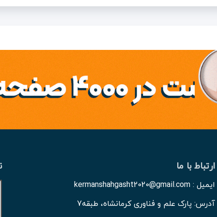
ارتباط با ما
ن
ایمیل : kermanshahgasht2020@gmail.com
آدرس: پارک علم و فناوری کرمانشاه، طبقه7