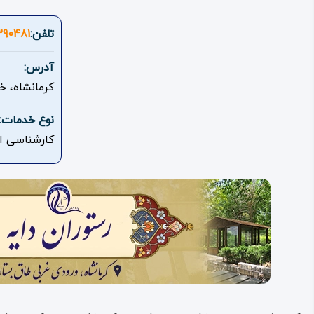
تلفن:
390481
آدرس:
کرمانشاه، خ
نوع خدمات:
کارشناسی ا