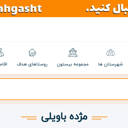
شهرستان ها
مجموعه بیستون
روستاهای هدف
اقام
مژده باویلی