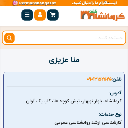
صفحه
اصلی
کرمانشاه
شهرستان
ها
منا عزیزی
مجموعه
بیستون
تلفن:
09013152525
روستاهای
آدرس:
هدف
کرمانشاه، بلوار نوبهار، نبش کوچه 110، کلینیک آوان
اقامتگاه
نوع خدمات:
کارشناسی ارشد روانشناسی عمومی
ویژه