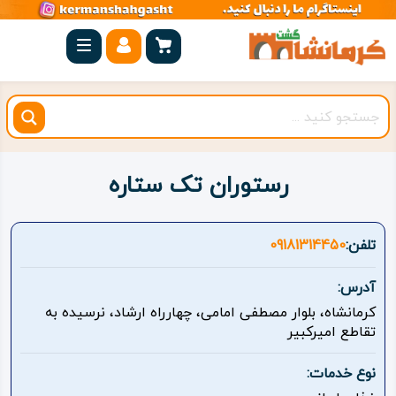
صفحه
اصلی
کرمانشاه
شهرستان
ها
رستوران تک ستاره
مجموعه
بیستون
تلفن:
09181314450
روستاهای
آدرس:
هدف
کرمانشاه، بلوار مصطفی امامی، چهارراه ارشاد، نرسیده به
تقاطع امیرکبیر
اقامتگاه
نوع خدمات:
ویژه