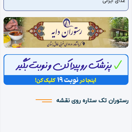
غذای ایرانی
ویدئو
درباره
ما
رستوران تک ستاره روی نقشه