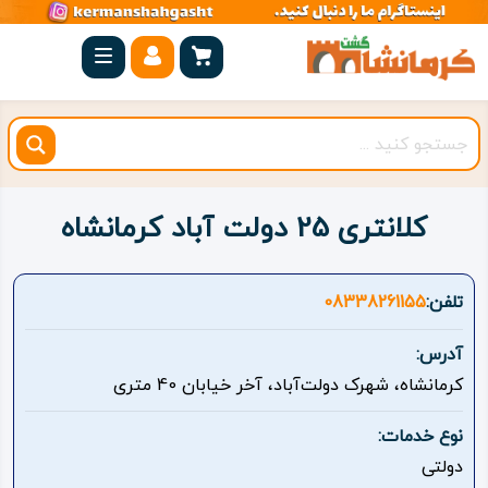
صفحه
اصلی
کرمانشاه
شهرستان
ها
کلانتری 25 دولت آباد کرمانشاه
مجموعه
بیستون
تلفن:
08338261155
روستاهای
آدرس:
هدف
کرمانشاه، شهرک دولت‌آباد، آخر خیابان 40 متری
اقامتگاه
نوع خدمات:
دولتی
ویژه