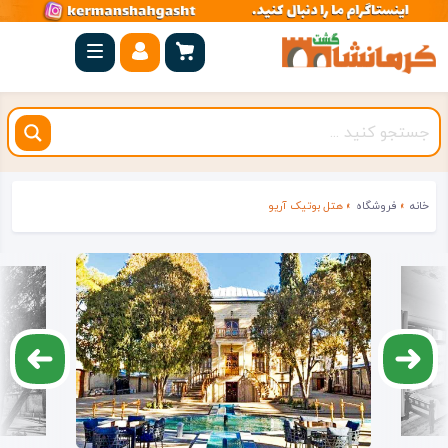
صفحه
اصلی
کرمانشاه
شهرستان
ها
خانه
»
فروشگاه
»
هتل بوتیک آریو
مجموعه
بیستون
روستاهای
هدف
اقامتگاه
ویژه