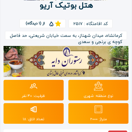
هتل بوتیک آریو
ویدئو
5
کد اقامتگاه : 2517
از (1 دیدگاه)
درباره
کرمانشاه، میدان شهناز، به سمت خیابان شریعتی، حد فاصل
ما
کوچه ی برنجی و سعدی
نوع منطقه: شهری
ظرفیت: 40 نفر
متراژ: 2000
تعداد اتاق: 18