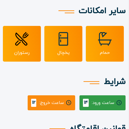
سایر امکانات
حمام
یخچال
رستوران
شرایط
ساعت ورود:
14
ساعت خروج:
12