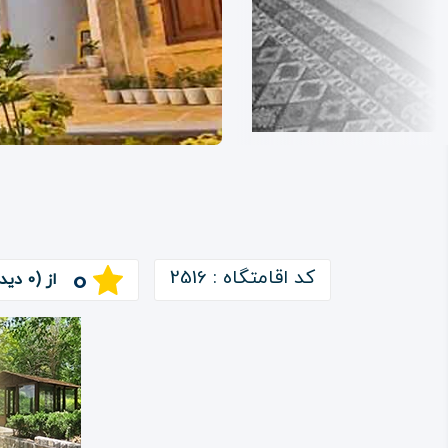
0
کد اقامتگاه : 2516
از (0 دیدگاه)