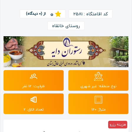
0
ویدئو
کد اقامتگاه : 2581
از (0 دیدگاه)
روستای خانقاه
درباره
ما
نوع منطقه: غیر شهری
ظرفیت: 12 نفر
متراژ: 120
تعداد اتاق: 2
هزینه رزرو