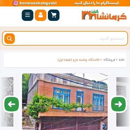
صفحه
اصلی
کرمانشاه
شهرستان
ها
خانه
»
فروشگاه
»
اقامتگاه چشمه مارو (طبقه اول)
مجموعه
بیستون
روستاهای
هدف
اقامتگاه
ویژه