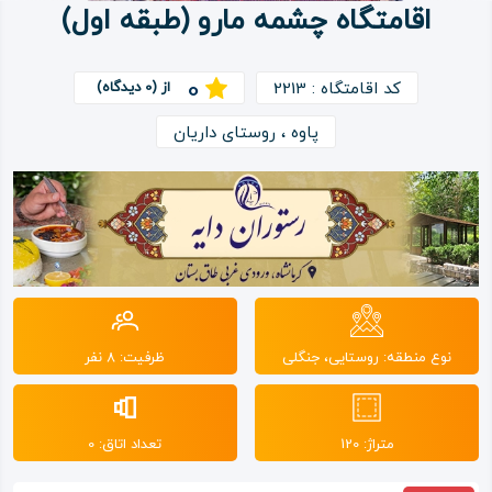
اقامتگاه چشمه مارو (طبقه اول)
ویدئو
0
کد اقامتگاه : 2213
از (0 دیدگاه)
درباره
پاوه ، روستای داریان
ما
نوع منطقه: روستایی، جنگلی
ظرفیت: 8 نفر
متراژ: 120
تعداد اتاق: 0