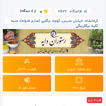
0
ویدئو
کد اقامتگاه : 2577
از (0 دیدگاه)
کرمانشاه، خیابان مدرس، کوچه بیگلری (صارم الدوله)، جنبه
درباره
تکیه بیگلربیگی
ما
نوع منطقه: شهری
ظرفیت: 26 نفر
متراژ: 300
تعداد اتاق: 5
هزینه رزرو