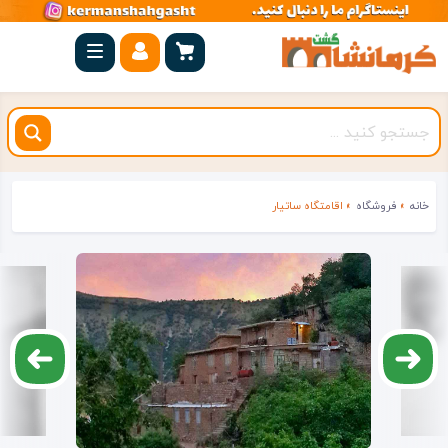
صفحه
اصلی
کرمانشاه
شهرستان
ها
خانه
»
فروشگاه
»
اقامتگاه ساتیار
مجموعه
بیستون
روستاهای
هدف
اقامتگاه
ویژه