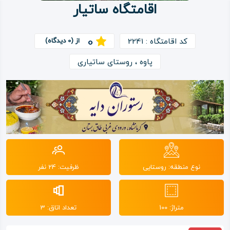
اقامتگاه ساتیار
ویدئو
0
کد اقامتگاه : 2241
از (0 دیدگاه)
درباره
پاوه ، روستای ساتیاری
ما
نوع منطقه: روستایی
ظرفیت: 24 نفر
متراژ: 100
تعداد اتاق: 3