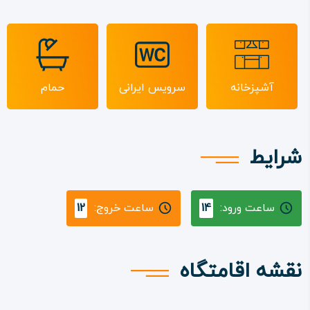
آشپزخانه
سرویس ایرانی
حمام
شرایط
ساعت ورود:
14
ساعت خروج:
12
نقشه اقامتگاه