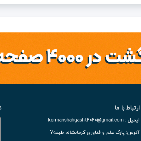
ارتباط با ما
ن
ایمیل : kermanshahgasht2020@gmail.com
آدرس: پارک علم و فناوری کرمانشاه، طبقه7