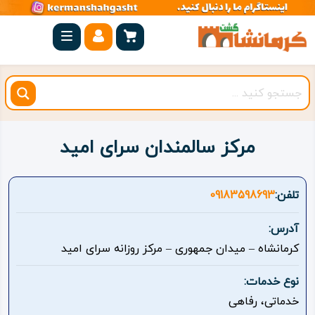
صفحه
اصلی
کرمانشاه
شهرستان
ها
مرکز سالمندان سرای امید
مجموعه
بیستون
تلفن:
09183598693
روستاهای
آدرس:
هدف
کرمانشاه – میدان جمهوری – مرکز روزانه سرای امید
اقامتگاه
نوع خدمات:
خدماتی، رفاهی
ویژه