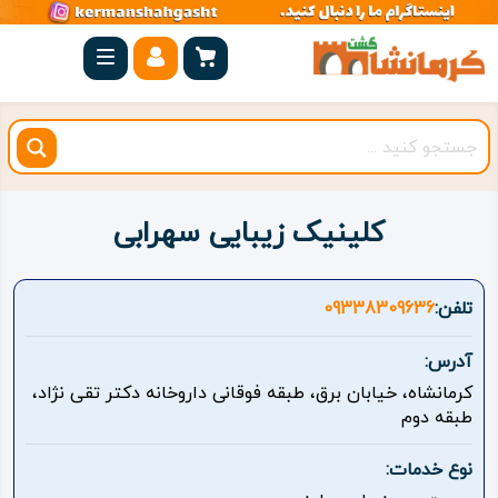
صفحه
اصلی
کرمانشاه
شهرستان
ها
کلینیک زیبایی سهرابی
مجموعه
بیستون
تلفن:
09338309636
روستاهای
آدرس:
هدف
کرمانشاه، خیابان برق، طبقه فوقانی داروخانه دکتر تقی نژاد،
طبقه دوم
اقامتگاه
نوع خدمات:
ویژه