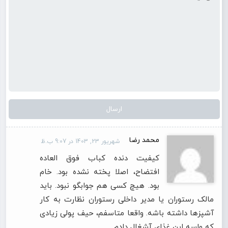
محمد رضا
شهریور 23, 1403 در 9:07 ب.ظ
کیفیت دنده کباب فوق العاده
افتضاح، اصلا پخته نشده بود. خام
بود. هیچ کسی هم جوابگو نبود. باید
مالک رستوران یا مدیر داخلی رستوران نظارت به کار
آشپزها داشته باشه. واقعا متاسفم، حیف پولی زیادی
که واسه این غذای آشغال دادم