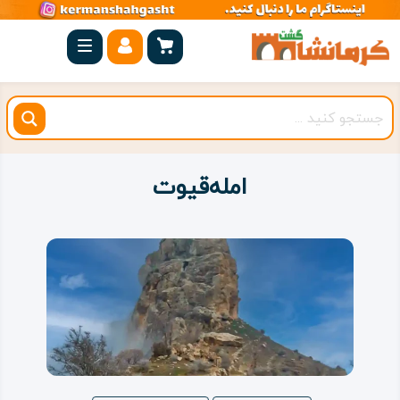
صفحه
اصلی
کرمانشاه
شهرستان
ها
امله‌قیوت
مجموعه
بیستون
روستاهای
هدف
اقامتگاه
ویژه