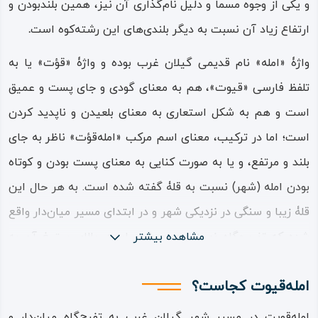
و یکی از وجوه مسما و دلیل نام‌گذاری آن نیز، همین بلندبودن و
ارتفاع زیاد آن نسبت به دیگر بلندی‌های این رشته‌کوه است
.
واژۀ «امله» نام قدیمی گیلان ‌غرب بوده و واژۀ «قؤت» یا به
تلفظ فارسی «قیوت»، هم به معنای گودی و جای پست و عمیق
است و هم به شکل استعاری به معنای بلعیدن و ناپدید کردن
است؛ اما در ترکیب، معنای اسم مرکب «امله‌قؤت» ناظر به جای
بلند و مرتفع، و یا به صورت کنایی به معنای پست بودن و کوتاه
بودن امله (شهر) نسبت به قلۀ گفته شده است. به هر حال این
قلۀ زیبا و سنگی در نزدیکی شهر و در ابتدای مسیر میان‌دار واقع
مشاهده بیشتر
شده که تفریح‌گاه نوروزی مردم شهر است. بالای ستیغ آن به
اندازۀ چند مترمربع فضای مسطح سنگی وجود دارد و آثاری از
امله‌قیوت کجاست؟
سازه‌ای با سنگ‌های تراش‌خورده و ساروج نیز در آن پیداست؛
بنابراین با توجه به این‌که با استودان مهرنگار در یک خط دید
امله‌قویت در مسیر شهر گیلان ‌غرب به تفرج‌گاه میان‌دار و