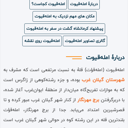
دربارۀ امله‌قیوت
امله‌قیوت کجاست؟
ویدئو
مکان های مهم نزدیک به امله‌قیوت
درباره
پیشنهاد کرمانشاه گشت در سفر به امله‌قیوت
ما
گالری تصاویر امله‌قیوت
امله‌قیوت روی نقشه
دربارۀ امله‌قیوت
امله‌قیوت (امله‌قؤت) قلۀ به نسبت مرتفعی است که مشرف به
شهرستان گیلان ‌غرب
بوده، و جزء رشته‌کوهی از زاگرس است
که به موازات تفریح‌گاه میان‌دار از منطقۀ ایوان‌غرب آغاز شده،
با دربرگرفتن
برج مهرنگار
از کنار شهر گیلان ‌غرب عبور کرده و تا
قصرشیرین امتداد می‌یابد. جدا از برج مهرنگار، امله‌قؤت
بلندترین قله در این رشته کوه در حوالی شهر گیلان ‌غرب است