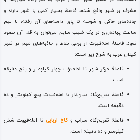
قرار دارد، با حدس نزدیک به یقین می‌توان گفت که امله‌قیوت
مشرف بر شهر واقع شده، فاصلۀ بسیار کمی با شهر دارد؛ و
نیز سازه‌ای مربوط به دوران ساسانی بوده است اما در نوع و
جاده‌های خاکی و شوسه تا پای دامنه‌های آن رفته، با نیم
کاربرد سازه نمی‌توان ظن درست برد؛ برخی بر آن هستند که این
ساعت پیاده‌روی در یک شیب ملایم می‌توان به قلۀ آن صعود
سازه نقش برج دیدبانی یا به اصطلاح، نقش فانوس بیابانی را،
نمود. فاصلۀ امله‌قیوت از برخی نقاط و جاذبه‌های مهم در شهر
برای هدایت کاروانیان در شب داشته است؛ و برخی نیز بر این
گیلان ‌غرب به شرح زیر است
:
نظر هستند که امله‌قیوت مکان نمادینی مقدس و محلی بوده
فاصلۀ مرکز شهر تا امله‌قؤت چهار کیلومتر و پنج دقیقه
است. در صعود به بالای آن می‌توان از زیباترین چشم‌انداز، شهر
است
.
و نواحی حومه را تماشا کرد؛ و در فصل بهار دامنه‌های آن یکی از
فاصلۀ تفریح‌گاه میان‌دار تا امله‌قیوت پنج کیلومتر و ده
زیباترین و جذاب‌ترین گردش‌گاه‌ها را پدید می‌آورد؛ دامنه‌هایی
دقیقه است
.
پوشیده از درختان بلوط و بوته‌های گز گرمسیری که آب‌های
حاصل از باران، جای‌جای آن را تبدیل به چشمه‌ها و آبشارهای
فاصلۀ تفریح‌گاه سراب و
کاخ اربابی
تا امله‌قیوت شش
فصلی و موقت می‌کند
.
کیلومتر و ده دقیقه است
.