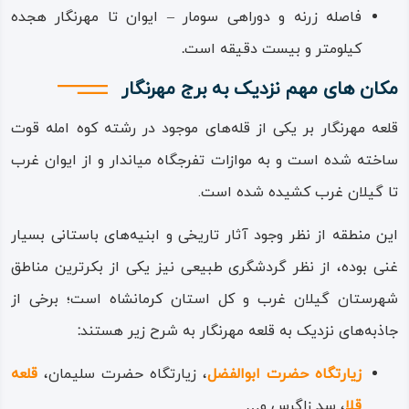
نشانه‌های موجود در مهرنگار و شباهت آنان به برج خاموشان و
فاصله زرنه و دوراهی سومار – ایوان تا مهرنگار هجده
تمام این ویژگی‌ها حاکی از مراسم و مناسکی است که زرتشتیان
کیلومتر و بیست دقیقه است
.
برای مرده‌هایشان تدارک می‌دیده‌اند؛ از نظر آیین زرتشت، انسان
مکان های مهم نزدیک به برج مهرنگار
تا زنده است پاک و طاهر بوده و بعد از مرگ چون روحش جدا
قلعه مهرنگار بر یکی از قله‌های موجود در رشته کوه امله قوت
گشته پس جسمش ناپاک می‌شود؛ از طرفی به خاطر آلوده
ساخته شده است و به موازات تفرجگاه میاندار و از ایوان غرب
نشدن آخشیجان (چهار عنصر پاک آفرینش (آب، خاک، باد و
تا گیلان‌ غرب کشیده شده است.
آتش)) توسط جسد مرده، سالاران که مامور کفن و دفن بوده‌اند
جسد را در مکانی سنگی به حال خود رها می‌کردند تا به مرور از
این منطقه از نظر وجود آثار تاریخی و ابنیه‌های باستانی بسیار
باد و مور و پرندگان پوسیده و خورده شده، تنها استخوان‌هایش
غنی بوده، از نظر گردشگری طبیعی نیز یکی از بکرترین مناطق
باقی بمانند که آن هم در گودال سنگی استودان بر روی هم
شهرستان گیلان‌ غرب و کل استان کرمانشاه است؛ برخی از
تلنبار می‌شده، تا سالیانی چنان طولانی که گاه به روزگار ما هم
جاذبه‌های نزدیک به قلعه مهرنگار به شرح زیر هستند
:
رسیده است.
زیارتگاه حضرت ابوالفضل
، زیارتگاه حضرت سلیمان،
قلعه
قلا
، سد زاگرس و…