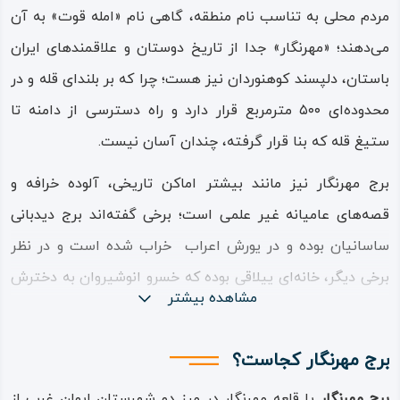
مردم محلی به تناسب نام منطقه، گاهی نام «امله قوت» به آن
می‌دهند؛ «مهرنگار» جدا از تاریخ دوستان و علاقمندهای ایران
باستان، دلپسند کوهنوردان نیز هست؛ چرا که بر بلندای قله و در
محدوده‌ای ۵۰۰ مترمربع قرار دارد و راه دسترسی از دامنه تا
ستیغ قله که بنا قرار گرفته، چندان آسان نیست.
برج مهرنگار نیز مانند بیشتر اماکن تاریخی، آلوده خرافه و
قصه‌های عامیانه غیر علمی است؛ برخی گفته‌اند برج دیدبانی
ساسانیان بوده و در یورش اعراب خراب شده است و در نظر
برخی دیگر، خانه‌ای ییلاقی بوده که خسرو انوشیروان به دخترش
مشاهده بیشتر
مهرنگار هدیه داده و… اما در نهایت وقتی در سال ۱۳۸۲ برج
مهرنگار به ثبت آثار ملی رسید، نظر کارشناسان جای قصه‌ها و
برج مهرنگار کجاست؟
خرافه‌ها را گرفت.
برج مهرنگار
یا قلعه مهرنگار در مرز دو شهرستان ایوان غرب از