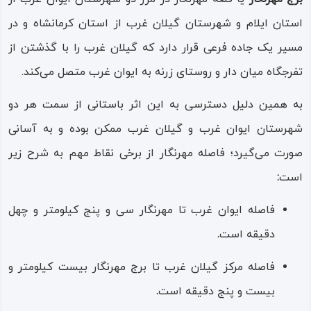
با توجه به ویژگی‌هایی چون داشتن بارو، داشتن چند اتاق سبک
استان ایلام و شهرستان گیلان غرب از استان کرمانشاه و در
گهواره‌ای و تراش سنگی برای سازه‌ای گودال گونه و نیز پله‌های
مسیر یک جاده فرعی قرار دارد که گیلان غرب را با گذشتن از
تراش خورده و… شکی نمی‌ماند که اثر، سازه‌ای به سبک و از
تفرجگاه میان دار و روستای زرنه به ایوان غرب متصل می‌کند.
دوره ساسانی است؛ از دیگر سوی، کاربرد برج مهرنگار به گمانی
به همین دلیل دسترسی به این اثر باستانی از سمت هر دو
برای نگهداری کالبد مردگان بوده و کاربردی همانند گوردخمه‌ها
شهرستان ایوان غرب و گیلان غرب ممکن بوده و به آسانی
داشته و برج مهرنگار برج خاموشانی مربوط به دوره ساسانی
صورت می‌گیرد؛ فاصله مهرنگار از برخی نقاط مهم به شرح زیر
است.
است
:
مهرنگار یکی از همان برج خاموشان زرتشتی است که هم پنج
فاصله ایوان غرب تا مهرنگار سی ‌و پنج کیلومتر و چهل
استودان (استخوان دان) یعنی همان اتاقک گود سنگی است و
دقیقه است
.
هم در ارتفاعی دور از دسترس بنا شده است؛ از طرفی
نشانه‌هایی وجود دارد که ثابت می‌کند همیشه گروهی (سالارها)
فاصله مرکز گیلان غرب تا برج مهرنگار بیست‌ کیلومتر و
وظیفه محافظت مداوم از آن را بر عهده داشته‌اند.
بیست‌ و پنج دقیقه است
.