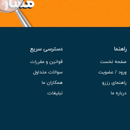
راهنما
دسترسی سریع
صفحه نخست
قوانین و مقررات
ورود / عضویت
سوالات متداول
راهنمای رزرو
همکاران ما
درباره ما
تبلیغات