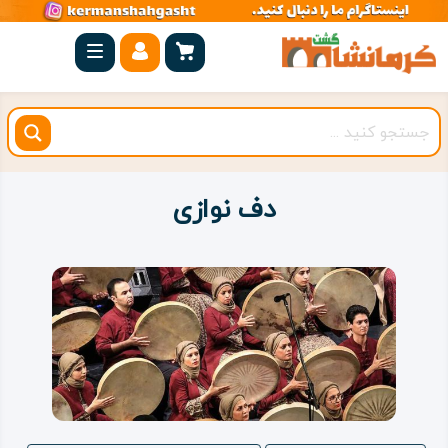
صفحه
اصلی
کرمانشاه
شهرستان
ها
دف نوازی
مجموعه
بیستون
روستاهای
هدف
اقامتگاه
ویژه