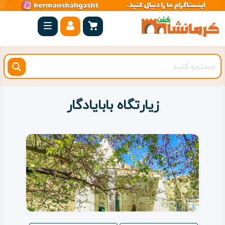
صفحه
اصلی
کرمانشاه
شهرستان
ها
زیارتگاه بابایادگار
مجموعه
بیستون
روستاهای
هدف
اقامتگاه
ویژه