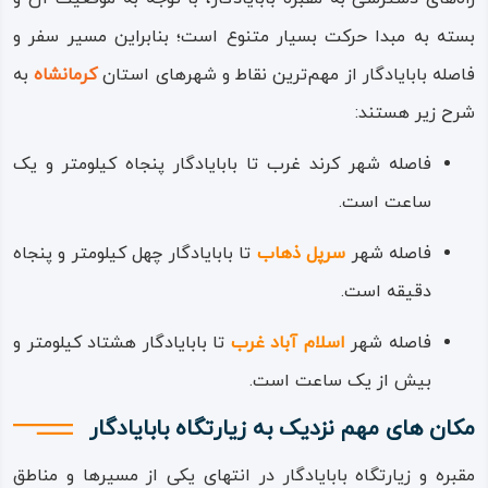
چشم، نازروا، شاه ادگار، پیر رنگینه و… .
بسته به مبدا حرکت بسیار متنوع است؛ بنابراین مسیر سفر و
بارگاه بابایادگار از نظر معماری بسیار ساده و مانند سازه‌های
فاصله بابایادگار از مهم‌ترین نقاط و شهرهای استان
کرمانشاه
به
دوره اسلامی است؛ اتاقی مربع با گنبدی ساده و سفید که از
شرح زیر هستند:
ملات و مصالح گچ، سنگ و خشت ساخته شده است.
فاصله شهر کرند غرب تا بابایادگار پنجاه کیلومتر و یک
بابایادگار شخصیتی مقدس و صاحب کرامات در بین اهل حق
ساعت است.
بوده و در فضای زیبایی در دل کوه آرمیده است؛ در جوار مقبره
فاصله شهر
سرپل ‌ذهاب
تا بابایادگار چهل کیلومتر و پنجاه
بابایادگار مکان مقدس دیگری به نام چشمه غسلان قرار دارد.
دقیقه است.
البته در کشور عراق و در منطقه یارسان نشین حمدانیه در
فاصله شهر
اسلام آباد غرب
تا بابایادگار هشتاد کیلومتر و
شهرستان موصل نیز، مقبره و زیارتگاهی وجود دارد که بسیاری
بیش از یک ساعت است.
آن را مقبره اصلی و محل دفن بابایادگار می‌دانند.
مکان های مهم نزدیک به زیارتگاه بابایادگار
مقبره و زیارتگاه بابایادگار در انتهای یکی از مسیرها و مناطق