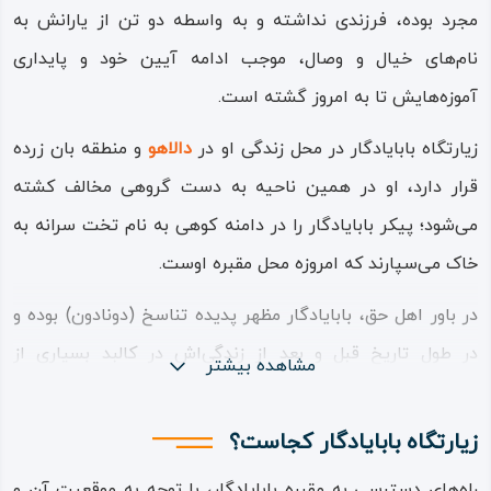
مجرد بوده، فرزندی نداشته و به واسطه دو تن از یارانش به
نام‌های خیال و وصال، موجب ادامه آیین خود و پایداری
آموزه‌هایش تا به امروز گشته است.
زیارتگاه بابایادگار در محل زندگی او در
دالاهو
و منطقه بان زرده
قرار دارد، او در همین ناحیه به دست گروهی مخالف کشته
می‌شود؛ پیکر بابایادگار را در دامنه کوهی به نام تخت سرانه به
خاک می‌سپارند که امروزه محل مقبره اوست.
در باور اهل حق، بابایادگار مظهر پدیده تناسخ (دونادون) بوده و
در طول تاریخ قبل و بعد از زندگی‌اش در کالبد بسیاری از
مشاهده بیشتر
شخصیت‌های معروف دینی و تاریخی حلول یافته است؛ همچنین
دارای القاب و عناوین بسیاری است که نشان از احترام و
زیارتگاه بابایادگار کجاست؟
قداست این شخصیت دارد؛ القابی چون یار زرده‌ بام، پیر نرگس‌
راه‌های دسترسی به مقبره بابایادگار، با توجه به موقعیت آن و