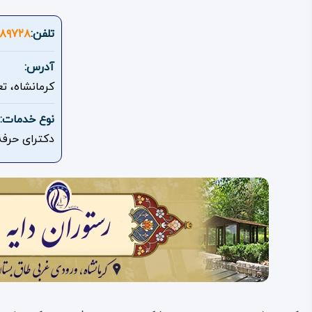
تلفن:
, 08334248149
آدرس:
کرمانشاه، تعاون ایستگاه ۱، دورمیدان مدا
نوع خدمات:
دکترای حرفه