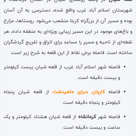
ابهام باقی مانده است.
شهرستان اسلام آباد غرب واقع شده، دسترسی به آن آسان
بنابراین اگر این قلعه دست‌ خوش یک کاوش کارشناسانه قرار
بوده و مسیر آن از بزرگراه کربلا منشعب می‌شود. روستاها، مزارع
گیرد، به احتمال نزدیک به یقین مقدار قابل توجهی از وسایل،
و باغ‌های موجود در این مسیر زیبایی ویژه‌ای به منطقه داده، هر
سفال‌ها و اشیاء باستانی به دست خواهد آمد و به بررسی و
نقطه‌ای از ناحیه و مسیر را مساعد برای اتراق و تفریح گردشگران
شناختن تاریخ و قدمت آن کمک خواهد نمود.
ساخته است. فاصله برخی نقاط از این قلعه به شرح زیر است:
این سازه تاریخی در وسط روستای شیان، چشم انداز زیبایی از
فاصله شهر اسلام آباد غرب از قلعه شیان بیست کیلومتر
روستا و دشت‌های اطراف آن را به نمایش می‌گذارند؛ از
و بیست دقیقه است.
امتیازات این قلعه از نظر گردشگری، نزدیکی آن به سد شیان و
فاصله
کاروان سرای ماهیدشت
از قلعه‌ شیان پنجاه
آتشکده شیان است و در ایام سال نظر تعداد کثیری از
کیلومتر و پنجاه دقیقه است.
گردشگران و علاقه‌ مندان آثار تاریخی را به خود جلب می‌کند.
فاصله شهر
کرمانشاه
از قلعه شیان‌ هشتاد کیلومتر و یک‌
ساعت و بیست دقیقه است.