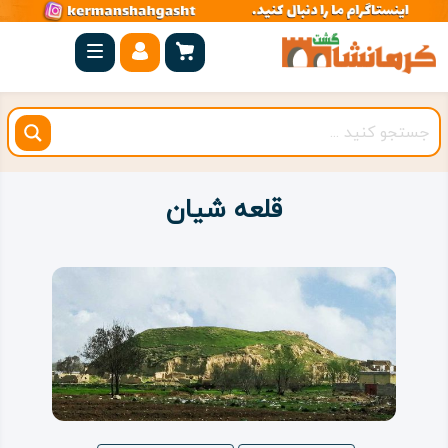
صفحه
اصلی
کرمانشاه
شهرستان
ها
قلعه شیان
مجموعه
بیستون
روستاهای
هدف
اقامتگاه
ویژه