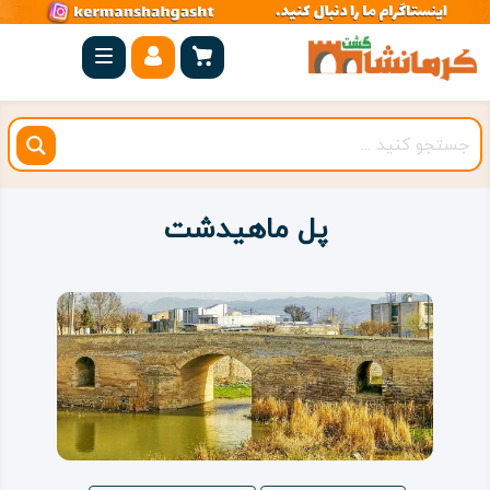
صفحه
اصلی
کرمانشاه
شهرستان
ها
پل ماهیدشت
مجموعه
بیستون
روستاهای
هدف
اقامتگاه
ویژه