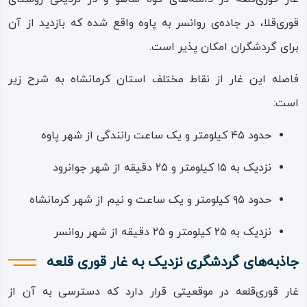
معمولا بین ۷ تا ۱۱ درجه سانتی‌گراد باقی می‌ماند؛ ویژگی‌ای که
قوری‌قلا، در جاده‌ی روانسر به پاوه واقع شده که بازدید از آن
باعث می‌شود محیط درون غار همواره خنک و مطبوع باشد و
برای گردشگران امکان پذیر است.
بازدید از آن در هر زمانی از سال تجربه‌ای دل‌انگیز و متفاوت را
رقم بزند.
فاصله این غار از نقاط مختلف استان کرمانشاه به شرح زیر
است:
اولین کاوش‌های حرفه‌ای در غار قوری‌قلعه در میانه‌ی دهه‌ی 50
خورشیدی توسط گروهی از غارنوردان انگلیسی و فرانسوی انجام
حدود ۴۵ کیلومتر و یک ساعت رانندگی از شهر پاوه
شد. این گروه بخشی از مسیر پرپیچ‌وخم غار را شناسایی و
نزدیک به ۱۵ کیلومتر و ۲۵ دقیقه از شهر جوانرود
نقشه‌برداری کردند و یافته‌هایشان بعدها پایه مطالعات
حدود ۹۵ کیلومتر و یک ساعت و نیم از شهر کرمانشاه
زمین‌شناسی و گردشگری این منطقه شد. این غار در گذشته
زیستگاه گونه‌های کمیابی از خفاش موش‌گوش، کبک کوهی،
نزدیک به ۲۵ کیلومتر و ۲۵ دقیقه از شهر روانسر
درنا و دیگر پرندگان بومی بوده و در دل خود اکوسیستم
جاذبه‌های گردشگری نزدیک به غار قوری قلعه
منحصربه‌فردی از آبزیان کوچک و نادر را حفظ کرده است.
غار قوری‌قلعه در موقعیتی قرار دارد که دسترسی به آن از
در جریان آماده‌سازی و بررسی‌های اولیه‌ی دهانه‌ی غار، آثاری از