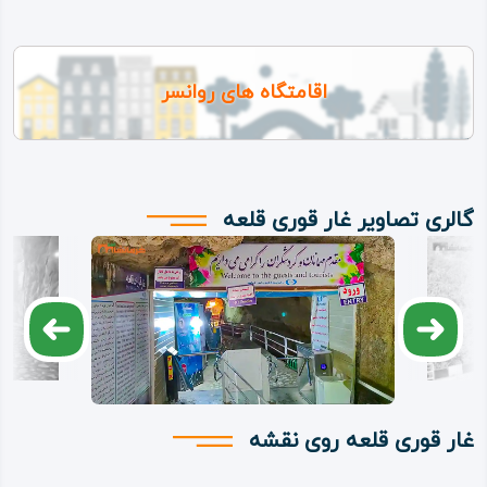
اقامتگاه های روانسر
گالری تصاویر غار قوری قلعه
غار قوری قلعه روی نقشه