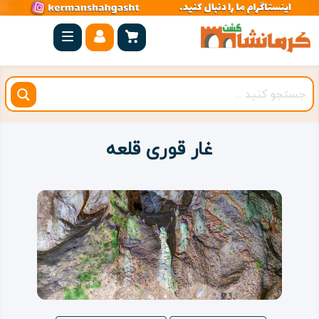
صفحه
اصلی
کرمانشاه
شهرستان
ها
غار قوری قلعه
مجموعه
بیستون
روستاهای
هدف
اقامتگاه
ویژه