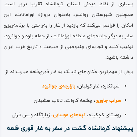
بسیاری از نقاط دیدنی استان کرمانشاه تقریبا برابر است.
اواخر دوره‌ی ساسانی به دست آمد؛ از جمله هشت ظرف نقره‌ای
همچنین شهرستان روانسر، به‌عنوان دروازه اورامانات، این
با نقش کبک، پرندگان شکاری و درنا، تکه‌هایی از سفال و پانزده
امکان را فراهم می‌کند که بازدید از غار را به‌راحتی با برنامه‌ریزی
سکه‌ی ساسانی که به دوران پادشاهی یزدگرد سوم تعلق داشت.
سفر به دیگر جاذبه‌های منطقه اورامانات، از جمله پاوه و جوانرود،
بر روی برخی از این ظروف، نوشته‌هایی به خط پهلوی (فارسی
ترکیب کنید و تجربه‌ای چندوجهی از طبیعت و تاریخ غرب ایران
میانه) حک شده که روایت‌هایی از رویدادهای آن دوران را در دل
داشته باشید.
خود دارند. برخی بررسی‌های باستان‌شناسی نشان می‌دهد که
برخی از مهم‌ترین مکان‌های نزدیک به غار قوری‌قلعه عبارت‌اند از:
منطقه‌ی اطراف غار قوری‌قلعه از دوران پارینه‌سنگی محل زندگی
انسان‌ها بوده و قدمت سکونت در آن به بیش از دوازده‌هزار
شبانکاره، غار کولیان،
بازارچه‌ی جوانرود
سال می‌رسد.
سراب جاوری
، چشمه کاوات، تالاب هشیلان
بازدید از غار قوری‌قلعه تجربه‌ای میان شگفتی و هیجان را به
روستای کچکینه،
تپه‌های موسایی
، زیارتگاه ویس قرنی
همراه دارد. در ابتدای مسیر، فاز نخست غار با طولی حدود ۵۰۰
پیشنهاد کرمانشاه گشت در سفر به غار قوری قلعه
متر شامل تالار مریم و تالار کوهان شتر است. در این بخش،