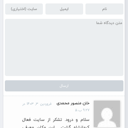
خان منصور محمدی
فروردین 3, 1403 در
9:27 ب.ظ
سلام و درود. تشکر از سایت فعال
کرمانشاه گشت . این مکان معرفی