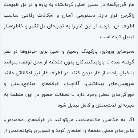
غار قوری‌قلعه در مسیر اصلی کرمانشاه به پاوه و در دل طبیعت
قندیل‌های بلورین و حوضچه‌های زلال، مناظری ویژه پدید آورده‌اند.
زاگرس قرار دارد. دسترسی آسان و امکانات رفاهی مناسب
تالار مریم با قندیل‌هایی به شکل تابلویی از حضرت مریم شناخته
اطراف آن، بازدید از این غار را به تجربه‌ای دل‌انگیز و خاطره‌ساز
می‌شود و در تالار کوهان شتر، اشکال طبیعی سنگ‌ها شبیه
تبدیل کرده است.
حیوانات و سازه‌های عجیب به نظر می‌رسند.
محوطه‌ی ورودی، پارکینگ وسیع و امنی برای خودروها در نظر
فاز دوم غار بیش از هزار متر ادامه دارد و تالارهای عروس،
گرفته شده تا بازدیدکنندگان بدون دغدغه از محل توقف، بتوانند
بتهوون و نماز را در بر می‌گیرد. تالار عروس با قندیل‌های سفید و
با خیال راحت از غار دیدن کنند. در اطراف غار نیز امکاناتی مانند
کریستالی‌اش درخشان‌ترین بخش غار است؛ بلورهایی که تا ۱۳
سرویس‌های بهداشتی، آلاچیق، غرفه‌های صنایع‌دستی و
متر ارتفاع دارند و سقف تالار را همچون چلچراغی طبیعی
خوراکی‌های محلی وجود دارد تا لحظات حضور در این منطقه به
آراسته‌اند. در تالار بتهوون، صدای قطره‌های آب هنگام برخورد با
تجربه‌ای لذت‌بخش و کامل تبدیل شود.
سنگ‌ها، آوایی موزون و دلنشین ایجاد می‌کند؛ ویژگی‌ای که علت
نام‌گذاری این بخش از غار به شمار می‌رود. در انتهای مسیر، تالار
اگر به عکاسی علاقه‌مندید، می‌توانید در غرفه‌های مخصوص،
نماز با سکوتی سنگین و فضایی مرموز به تونلی تاریک و آبی‌رنگ،
لباس‌های محلی منطقه را امتحان کرده و تصویری به‌یادماندنی از