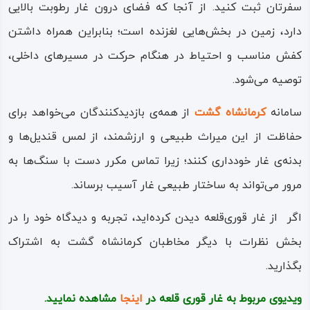
ختم می‌شود؛ جایی که آب تا نیم‌متر بالا آمده و حس حضور در
سفرتان ثبت کنید. از آنجا که فضای درون غار رطوبت بالایی
بخشی ناشناخته از دل زمین را به بازدیدکننده منتقل می‌کند.
دارد، زمین در بخش‌هایی لغزنده است؛ بنابراین همراه داشتن
کفش مناسب و احتیاط در هنگام حرکت در مسیرهای داخلی،
غار قوری‌قلعه امروز نه‌تنها یکی از جاذبه‌های طبیعی و توریستی
توصیه می‌شود.
مهم کرمانشاه است، بلکه از نظر زمین‌شناسی، تاریخی و فرهنگی
نیز جایگاه ویژه‌ای دارد. هر بازدیدکننده‌ای با ورود به این غار،
سامانه
کرمانشاه گشت
از همه‌ی بازدیدکنندگان می‌خواهد برای
سفری به دل زمین و تاریخ را تجربه می‌کند؛ سفری که تلفیقی از
حفاظت از این میراث طبیعی و ارزشمند، از لمس قندیل‌ها و
هیجان، سکوت و زیبایی ناب طبیعت است.
بدنه‌ی غار خودداری کنند؛ زیرا تماس مکرر دست با سنگ‌ها به
مرور می‌تواند به ساختار طبیعی غار آسیب برساند.
اگر از غار قوری‌قلعه دیدن کرده‌اید، تجربه و دیدگاه خود را در
بخش نظرات با دیگر مخاطبان کرمانشاه گشت به اشتراک
بگذارید.
ویدیوی مربوط به غار قوری قلعه در
اینجا
مشاهده نمایید.