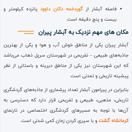
کلوچه‌های سنتی، میوه‌ها و محصولات باغی و بوستانی با کیفیت
فاصله آبشار از
گوردخمه دکان داوود
پانزده کیلومتر و
و نیز بهره بردن از فرآورده‌های لبنی ارگانیک و بسیار با کیفیت
بیست‌ و پنج دقیقه است.
است.
مکان های مهم نزدیک به آبشار پیران
خود آبشار پیران از آبشارهای دائمی و بسیار زاینده است که از
آبشار پیران یکی از مناطق خوش آب و هوا و یکی از بهترین
بلندایی بیش از بیست تا حدود سی متری فرود می‌آید و محیط
جاذبه‌های طبیعی – تفریحی در شهرستان سرپل ذهاب می‌باشد
اطراف آبشار را به جایی همیشه سرسبز و بیشه‌ای انبوه تبدیل
که این شهرستان نیز یکی از مناطق دیرینه و باستانی از نظر
کرده است.
پیشینه تاریخی و تمدنی است.
از زیبایی‌های خاص بستر آبشار، قرار گرفتن سبزه زارها، گل‌ها و
بنابراین در پیرامون آبشار تعداد پرشماری از جاذبه‌های گردشگری
انواع گیاهان و درختان میوه، در کنار صخره‌ها و تکه سنگ‌های
تاریخی، مذهبی، طبیعی و تفریحی قرار دارد که دسترسی به
بزرگ و با اشکال متنوع است که یکی از تصاویر و قاب‌های مورد
آن‌ها با توجه به مسیرهای گردشگری اختصاصی در تارنمای
پسند هنرمندان، عکاسان و فیلم سازان را پدیدار کرده است.
کرمانشاه گشت
و با سپری کردن زمان کمی شدنی است.