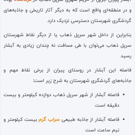
در دو کناره این راه پیاده رو، انواع درختان میوه مانند گردو، انار،
و در منطقه‌ای واقع است که به دیگر آثار تاریخی و جاذبه‌های
سیب، گلابی کوهی (ئه‌مرو) و… قامت سبز و پرثمرشان را فرود
گردشگری شهرستان دسترسی نزدیک دارد.
آورده، سرشاخه‌های بخشنده خود را در دسترس رهگذران
بنابراین از داخل شهر سرپل ذهاب یا از دیگر نقاط شهرستان
می‌گذارند و گردشگران در طول مسیر و با هدایت بوته‌های
سرپل ذهاب می‌توان با طی مسافت نه چندان زیادی به آبشار
تمشک، مهمان باغ‌های مردم روستا می‌شوند و از خون گرمی،
رسید.
مهمان نوازی و گردشگر پذیری این اهالی جا می‌خورند!
فاصله این آبشار در روستای پیران از برخی نقاط مهم و
مردم منطقه ریجاب و پیران و دیگر روستاهای اطراف، دعوت و
جاذبه‌های گردشگری شهرستان به شرح زیر است
:
پذیرایی از مسافران، رهگذران و گردشگران را همچون آیینی
فاصله آبشار از شهر سرپل ذهاب دوازده کیلومتر و بیست
سنتی پاس می‌دارند و طبق آموزه‌های نیاکانی خود، قدم مهمان و
دقیقه است.
گردشگر را خوش‌ یُمن می‌دانند!
فاصله آبشار از جاذبه طبیعی
سراب گرم
بیست کیلومتر و
بنابراین یکی از جذابیت‌های ویژه در بازدید از آبشار و منطقه
نیم ساعت است.
ریجاب، میزبانی مردم بومی و برخورداری از غذاها، نان‌ها،