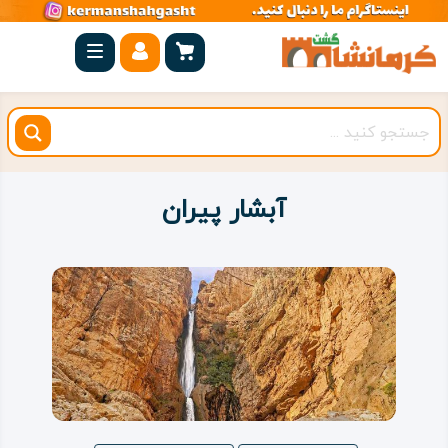
صفحه
اصلی
کرمانشاه
شهرستان
ها
آبشار پیران
مجموعه
بیستون
روستاهای
هدف
اقامتگاه
ویژه