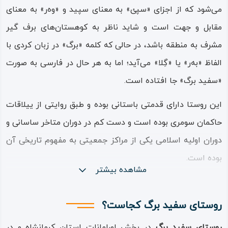
می‌شود که از اجزای «سپئ» به معنای سپید و «وه‌ر» به معنای
مقابل و جهت است و شاید ناظر به کوهستان‌های برف‌ گیر
مشرف به منطقه باشد، در حالی که کلمه «برگ» در زبان کردی با
الفاظ «به‌ر» یا «گِلا» می‌آید؛ اما به هر حال در فارسی به صورت
«سفید برگ» جا افتاده است.
این روستا دارای قدمتی باستانی بوده و طبق روایتی از ییلاقات
حاکمان سومری بوده است و دست کم در دوران متاخر ساسانی و
دوران اولیه اسلامی یکی از مراکز جمعیتی به مفهوم تاریخی آن
بوده است.
مشاهده بیشتر
منطقه سپید برگ یا سفید برگ با وسعتی زیاد در بین سه رشته
کوهستان محیط شده و یکی از رودخانه‌های بزرگی که به
رودخانه
روستای سفید برگ کجاست؟
سیروان
می‌ریزند از میان این منطقه و از میان روستای سفید
روستای سفید برگ
در بخش اورامانات استان کرمانشاه و در