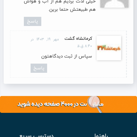
خیلی لذت بردیم هم از آب و هواش
هم طبیعتش حتما برین.
پاسخ
کرمانشاه گشت
مهر 19, 1403 در
8:40 ق.ظ
سپاس از ثبت دیدگاهتون
پاسخ
راهنما
دسترسی سریع