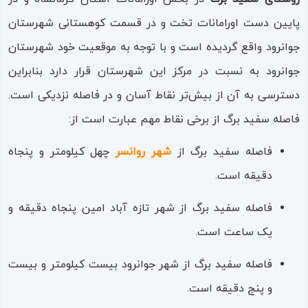
برگ می‌گذرد.
پایین‌ دست اورامانات تخت و در قسمت کوهستانی شهرستان
از دیگر جاذبه‌های دیدنی منطقه باید مراکز پرورش ماهی،
جوانرود واقع گردیده است و با توجه به موقعیت خود شهرستان
کناره‌های رودخانه، باغ‌ها و مزارع و مراتع سرسبز، گلزاران دارویی
جوانرود به نسبت در مرکز این شهرستان قرار دارد بنابراین
و بومی، زیستگاه‌های طبیعی جانوری و نیز بقعه شیخ محمد
دسترسی به آن از بیش‌تر نقاط آسان و در فاصله نزدیکی است.
سفید برگی را نام برد که در مورد آخر، مردم منطقه به کرامات و
فاصله سفید برگ از برخی نقاط مهم عبارت است از:
معجزات این سید باور داشته، از احترام و تقدس خاصی در بین
فاصله سفید برگ از
شهر روانسر
چهل کیلومتر و پنجاه
اهالی روستا برخوردار است.
دقیقه است.
مردم روستا از کردهای اصیل با زبان کردی هورامی و مذهب
فاصله سفید برگ از شهر تازه‌ آباد امین پنجاه دقیقه و
تسنن هستند، بسیار مهمان‌ نواز و خون‌ گرم بوده، نسبت به
یک ساعت است.
میزبانی از گردشگران آداب و سنت‌های ویژه‌ای دارند؛ به دلیل
فاصله سفید برگ از شهر جوانرود بیست کیلومتر و بیست‌
باغداری، کشاورزی، دامپروری و زنبورداری، محصولات لبنی سالم،
و پنج دقیقه است.
میوه‌های ارگانیک و عسل طبیعی و کوهی یا باغی با کیفیت