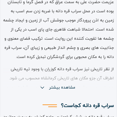
عزیمت حضرت علی به سمت عراق که در فصل گرما و تابستان
بوده است در محل سراب قره دانه با ضربه زدن سم اسب به
زمین به اذن پروردگار موجب جوشش آب از زمین و ایجاد چشمه
شده است. احتمالا شباهت ظاهری جای پای اسب در یکی از
چشمه ها تقویت کننده این روایت است. ترکیب فضای معنوی و
جذابیت های بصری و چشم انداز طبیعی و زیبای آن، سراب قره
دانه را به مکان محبوبی برای گردشگران تبدیل کرده است.
از نظر تاریخی نیز سراب قره دانه کوزران با وجود تپه تاریخی
اطراف آن جزو مکان های تاریخی کرمانشاه محسوب می شود.
مشاهده بیشتر
همچنین وجود و ثبت تپه های باستانی دیگری در فواصل دور و
نزدیک این دشت وسیع، گواه بر تاریخی بودن منطقه هستند. در
سراب قره دانه کجاست؟
دهه شصت هجری شمسی به طور اتفاقی تابوتی فلزی در سراب
قره دانه پیدا می شود که با بررسی های بیشتر مشخص گردید