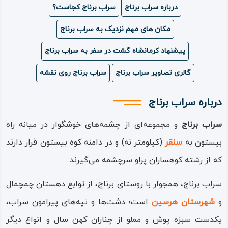
درباره سراب برناج
سراب برناج کجاست؟
ویدئو
مکان های مهم نزدیک به سراب برناج
درباره
پیشنهاد کرمانشاه گشت در سفر به سراب برناج
ما
گالری تصاویر سراب برناج
سراب برناج روی نقشه
درباره سراب برناج
سراب برناج
و مجموعه‌ای از چشمه‌های خوشگوار در میانه راه
بیستون به
سنقر
(کیلومتر نه) و در دامنه کوه بیستون قرار دارند
که از رشته کوهساران پراو سرچشمه می‌گیرند.
سراب برناج، همجوار با روستای برناج، از توابع دهستان چمچمال
و
شهرستان هرسین‌
است؛ دشت‌ها و تپه‌های پیرامون سراب،
یکدست سبزه پوش و مملو از چناران کهن سال و انواع دیگر