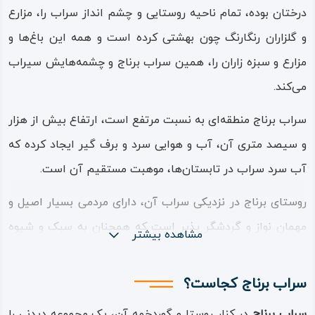
درختان بوده، تمام ناحیه روستایی و چشم انداز سراب را، مزارع
و گلزاران رنگارنگ چون بهشتی کرده است و همه این باغ‌ها و
مزارع و سبزه زاران را، همین سراب برناج و چشمه‌هایش سیراب
می‌کند.
سراب برناج منطقه‌ای به نسبت مرتفع است، ارتفاع بیش از هزار
و سیصد متری آن، آب و هوایی سرد و برف گیر ايجاد كرده که
آب سرد سراب در تابستان‌ها، موهبت مستقیم آن است.
روستای برناج در نزدیکی سراب آن، دارای مردمی بسیار اصیل و
مهمان نواز و گردشگر پذیر است که همچنان به سبک و شیوه
مشاهده بیشتر
گذشتگان زندگی می‌کنند؛ زندگی این مردم از راه کشاورزی،
باغداری و گاهی نیز دامپروری می‌گذرد و از نظر فرهنگی و آداب
سراب برناج کجاست؟
و رسوم بر طرز نیاکانی زیست می‌کنند؛ میوه‌های باغ‌ها،
سراب برناج
در کنار روستا و گوردخمه آن، یک مجموعه دیدنی را