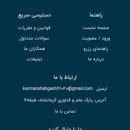
راهنما
دسترسی سریع
صفحه نخست
قوانین و مقررات
ورود / عضویت
سوالات متداول
راهنمای رزرو
همکاران ما
درباره ما
تبلیغات
ارتباط با ما
ایمیل : kermanshahgasht2020@gmail.com
آدرس: پارک علم و فناوری کرمانشاه، طبقه7
تماس با ما
ما را دنبال کنید