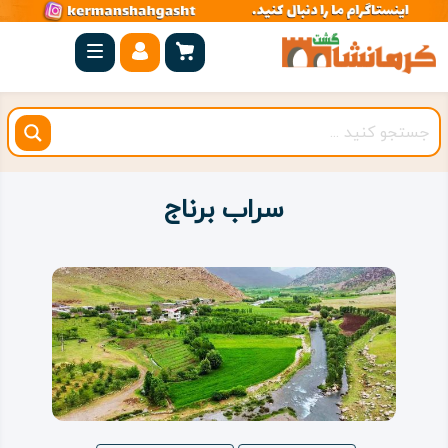
صفحه
اصلی
کرمانشاه
شهرستان
ها
سراب برناج
مجموعه
بیستون
روستاهای
هدف
اقامتگاه
ویژه