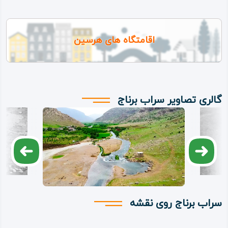
اقامتگاه های هرسین
گالری تصاویر سراب برناج
سراب برناج روی نقشه