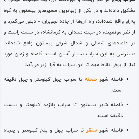
سبزیجات محلی، محصولات لبنی و برخی صنایع دست ساز از
تشکیل داده‌اند و در یکی از زیباترین مسیرهای بیستون به کوه
جمله دیگر جاذبه‌های گردشگری هستند که مورد توجه بازدید
په‌راو واقع شده‌اند، راه آن‌ها از جاده نجوبران – دینور می‌گذرد و
کنندگان سراب قرار می‌گیرند و با تهیه این محصولات و خرید
از نظر موقعیت، در جهت همدان به کرمانشاه، در سمت راست و
آن‌ها، هم سوغات سفر با خود به خانه می‌برند و هم به اقتصاد
در دامنه‌های شمالی و شمال شرقی بیستون واقع شده‌اند.
و معیشت میزبانان خود در این مکان گردشگری یاری می‌رسانند.
دسترسی به این سراب بسیار آسان است؛ فاصله و زمان مورد
از طرفی در یکی از کناره‌های سراب برناج، گوردخمه برناج واقع
نیاز از برخی نقاط مهم تا اين سراب به قرار زیر می‌آید
:
است که یکی از آثار باستانی و یادگاران بسیار قدیمی این ناحیه
فاصله شهر
صحنه
تا سراب چهل کیلومتر و چهل دقیقه
است و همه ساله در ایام مختلف مورد بازدید بسیاری از
است.
گردشگران و دوست داران تاریخ و آثار باستانی قرار می‌گیرد.
فاصله شهر بیستون تا سراب پانزده کیلومتر و بیست
دقیقه است.
فاصله شهر
سنقر
تا سراب چهل‌ و پنج کیلومتر و پنجاه