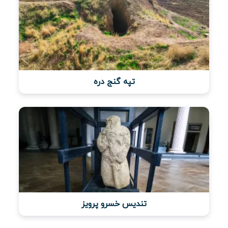
تپه گنج دره
تندیس خسرو پرویز