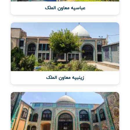
عباسیه معاون الملک
ویدئو
درباره
ما
زینبیه معاون الملک