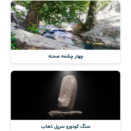
چهار چشمه صحنه
سنگ کودورو سرپل ذهاب