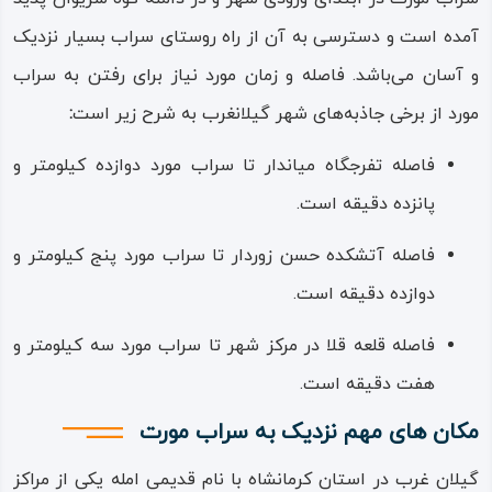
ایام سال، در مناسبت‌هایی چون نوروز و سیزده به در، در این
آمده است و دسترسی به آن از راه روستای سراب بسیار نزدیک
گردشگاه طبیعی حاضر شده به تفرج و تفریح در کناره‌های
و آسان می‌باشد. فاصله و زمان مورد نیاز برای رفتن به سراب
دریاچه می‌پردازند.
مورد از برخی جاذبه‌های شهر گیلانغرب به شرح زیر است
:
بوته‌های مورت به دلیل قدمت تاریخی و نمادهای باستانی جنبه
فاصله تفرجگاه میاندار تا سراب مورد دوازده کیلومتر و
مقدس و متبرک برای مردم دارند و وجود آتشکده‌ و کاخ اربابی و
پانزده دقیقه است.
همچنین نزدیکی به دامنه کوه، در کنار تفریحاتی چون
فاصله آتشکده حسن زوردار تا سراب مورد پنج کیلومتر و
ماهیگیری، شنا و قایق رانی جاذبه سراب مورت را دو چندان کرده
دوازده دقیقه است.
است.
فاصله قلعه قلا در مرکز شهر تا سراب مورد سه کیلومتر و
آب سراب از آب‌های درمانی با املاح مغذی است که در
هفت دقیقه است.
تابستان‌ها نسبت به دمای محیط، سردتر و در زمستان‌ها گرم‌تر
مکان های مهم نزدیک به سراب مورت
می‌شود و افزون بر تأمین آب آشامیدنی و کشاورزی برای درمان
بیماری‌های استخوانی و… نیز مفید تشخیص داده شده است.
گیلان غرب در استان کرمانشاه با نام قدیمی امله یکی از مراکز