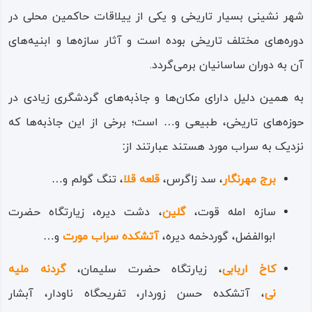
شهر نشینی بسیار تاریخی و یکی از ییلاقات حاکمین محلی در
این سراب در فصل بهار به دلیل آب و هوای بسیار دلپذیر و
دوره‌های مختلف تاریخی بوده است و آثار سازه‌ها و ابنیه‌های
گرمای مطبوع در عین بارندگی زیاد، اتراقگاه بهارانه پرندگان
آن به دوران ساسانیان برمی‌گردد.
مهاجری چون مرغابی وحشی و بط سفید است که از دورترین
قاره‌های دنیا به گیلانغرب مهاجرت می‌کنند و یکی از زیباترین
به همین دلیل دارای مکان‌ها و جاذبه‌های گردشگری زیادی در
مهمانی‌های طبیعی را در عالم پرندگان رقم می‌زنند.
حوزه‌های تاریخی، طبیعی و… است؛ برخی از این جاذبه‌ها که
نزدیک به سراب مورد هستند عبارتند از
:
برج مهرنگار
، سد زاگرس،
قلعه قلا
، تنگ گولم و…
سازه امله قوت،
گلین
، دشت دیره، زیارتگاه حضرت
ابوالفضل، گوردخمه دیره،
آتشکده سراب مورت
و…
کاخ اربابی
، زیارتگاه حضرت سلیمان،
گردنه ملیه
نی
، آتشکده حسن زوردار، تفریحگاه ناودار، آبشار