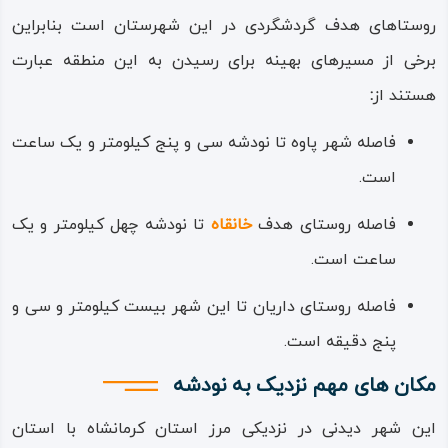
هوای خاص در کنار وفور چشمه‌ها و آبشارها بهترین تابستان‌ها
روستاهای هدف گردشگردی در این شهرستان است بنابراین
و بهاران را از آن خود می‌کند.
برخی از مسیرهای بهینه برای رسیدن به این منطقه عبارت
لفظ «نودشه» در زبان کردی و با توجه به تبدیل حروف «ش» و
هستند از
:
«ژ» به همدیگر در این زبان، به احتمال نزدیک به یقین تغییر
فاصله شهر پاوه تا نودشه سی‌ و پنج کیلومتر و یک ساعت
یافته لفظ و نام «نودژه» بوده که به معنای دژ و قلعه نو و جدید
است.
است.
فاصله روستای هدف
خانقاه
تا نودشه چهل کیلومتر و یک
اهمیت این موضوع و ردگیری معنا شناسی ریشه این نام به این
ساعت است.
دلیل است که منطقه و نودشه دارای پیشینه‌ای طولانی از نظر
فاصله روستای داریان تا این شهر بیست کیلومتر و سی‌ و
تاریخی بوده است و بقایای آثار و ابنیه‌های باستانی در منطقه
پنج دقیقه است.
اورامان این حدس را به واقعیت نزدیک می‌کند.
مکان های مهم نزدیک به نودشه
این شهر دیدنی در نزدیکی مرز استان کرمانشاه با استان