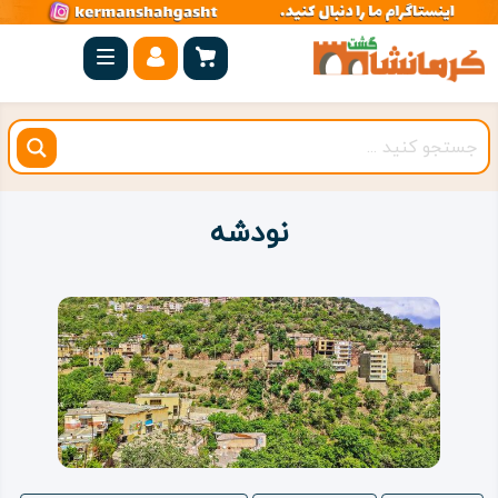
صفحه
اصلی
کرمانشاه
شهرستان
ها
نودشه
مجموعه
بیستون
روستاهای
هدف
اقامتگاه
ویژه