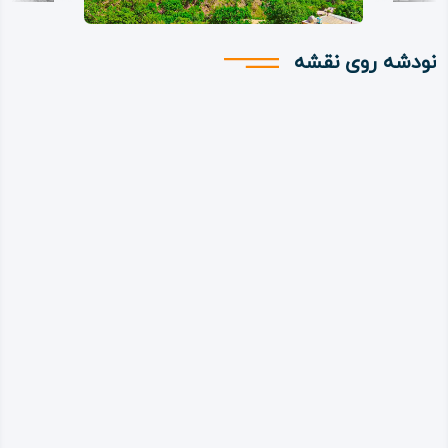
نودشه روی نقشه