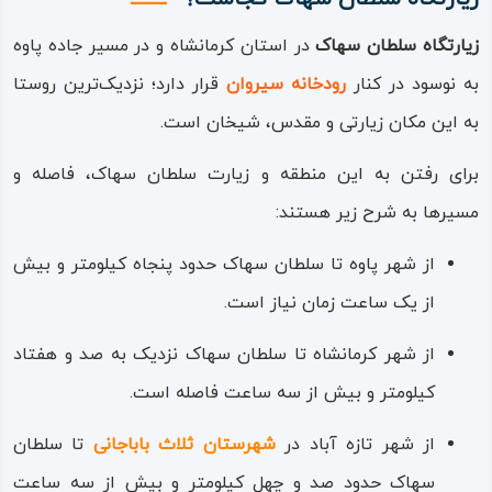
گاهی نیز در زبان گفتار و گویش بومی از او با نام‌های
زیارتگاه سلطان سهاک
در استان‌ کرمانشاه و در مسیر جاده پاوه
«سلطان»، «صاحب حقیقت» و «سلطان کرم» یاد می‌کنند؛
به نوسود در کنار
رودخانه سیروان
قرار دارد؛ نزدیک‌ترین روستا
سلطان سهاک در سده هفتم هجری در عراق به دنیا آمده لیک،
به این مکان زیارتی و مقدس، شیخان است.
بعد از مرگ پدر به ایران هجرت کرده، در قریه شیخان در نزدیکی
برای رفتن به این منطقه و زیارت سلطان سهاک، فاصله و
پاوه می‌زیسته است.
مسیرها به شرح زیر هستند:
وی فرزند عیسا برزنجه‌ای و دایراک‌ خاتون بوده که مادرش یکی از
از شهر پاوه تا سلطان سهاک حدود پنجاه کیلومتر و بیش
هفت شخصیت مقدس در آیین یاری است که به «هفت‌ تن» یا
از یک ساعت زمان نیاز است.
«هفتان» و «هفتون» شهرت دارند. سلطان سهاک را بیش‌تر به
این دلیل بنیان‌ گذار آیین یاری یا یارسانی می‌دانند که در زمان
از شهر کرمانشاه تا سلطان سهاک نزدیک به صد و هفتاد
او آیین «اهل حق» رواج و رسمیت یافته است؛ اما باید به این
کیلومتر و بیش از سه ساعت فاصله است.
حقیقت اشاره نمود که آیین یاری یا یارسانی از قدیم روزگاران
از شهر تازه‌ آباد در
شهرستان ثلاث باباجانی
تا سلطان
وجود داشته و گویی در زمان سلطان سهاک و به دست ایشان با
سهاک حدود صد و چهل کیلومتر و بیش از سه ساعت