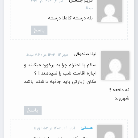
مریم جمالس
آذر 4, 1404 در 4:21
ب.ظ
بله درسته کاملا درسته
پاسخ
لیلا صندوقی
مهر 12, 1403 در 3:40 ب.ظ
سلام با احترام چرا بد برخورد میکنند و
اجازه اقامت شب را نمیدهند ! ؟
مکان زیارتی باید جاذبه داشته باشد
نه دافعه !!
شهروند
پاسخ
هستی
آبان 29, 1403 در 1:52 ق.ظ