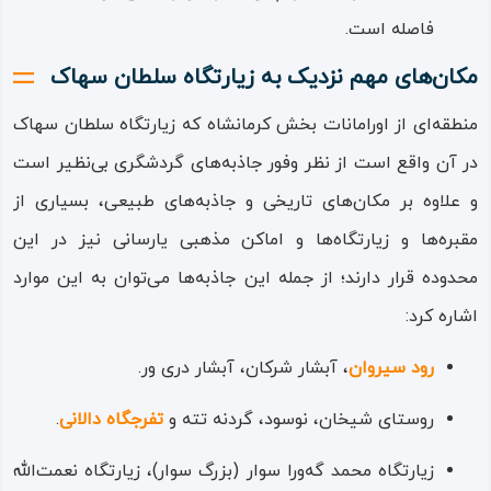
آموزه‌های اسلامی‌ – شیعی ممزوج گشته و از این تاریخ به بعد
فاصله است.
نام «اهل حق» نیز به نام‌های «آیین یاری» و «آیین یارسانی»
مکان‌های مهم نزدیک به زیارتگاه سلطان سهاک
افزوده می‌شود.
منطقه‌ای از اورامانات بخش کرمانشاه که زیارتگاه سلطان سهاک
به عبارتی ساده‌تر نقش سلطان سهاک این بوده که برای حفظ
در آن واقع است از نظر وفور جاذبه‌های گردشگری بی‌نظیر است
پیروان و دفاع از باورهای پیشا اسلامی دین خود و با تاکتیکی
و علاوه‌ بر مکان‌های تاریخی و جاذبه‌های طبیعی، بسیاری از
همراه با مدارا و تساهل، رنگ و طرزی اسلامی‌ – شیعی به آیین
مقبره‌ها و زیارتگاه‌ها و اماکن مذهبی یارسانی نیز در این
خود داده، آن را با شریعت شیعه هم‌ سازتر می‌کند.
محدوده قرار دارند؛ از جمله این جاذبه‌ها می‌توان به این موارد
به هر روی امروزه بارگاه سلطان سهاک قبله پیروان آیین یاری
اشاره کرد:
بوده، مهم‌ترین شخصیت و رسول این آیین در میان پیروان
رود سیروان
، آبشار شرکان، آبشار دری ور.
است، از سلطان سهاک کتابی دینی که بیش‌تر شامل سروده‌ها،
دعاها و دستور العمل‌های کاربردی برای زندگی است باقی مانده
روستای شیخان، نوسود، گردنه تته و
تفرجگاه دالانی
.
که به کتاب «سرانجام» و «کتاو گه‌ورا» (کتاب بزرگ) معروف
زیارتگاه محمد گه‌ورا سوار (بزرگ سوار)، زیارتگاه نعمت‌الله