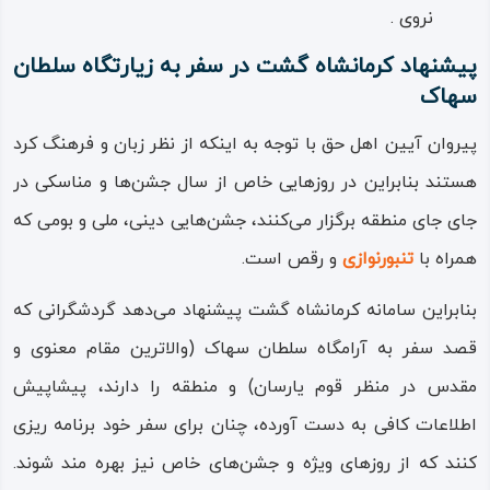
است؛ کتابی که در حکم کتاب مقدس آیین یاری است و در
نروی .
حقیقت جمع‌ آوری گفتارها و سخنان سلطان اسحاق (سهاک)
پیشنهاد کرمانشاه گشت در سفر به زیارتگاه سلطان
است که به دست مریدان حفظ و جمع‌ آوری شده و بعدها توسط
سهاک
پیروان و به صورت سینه‌ به‌ سینه نیز بر آن افزوده‌اند.
پیروان آیین اهل حق با توجه به اینکه از نظر زبان و فرهنگ کرد
تشکیل هفت خاندان معروف در تبار مردمان اهل حق، که امروزه
هستند بنابراین در روزهایی خاص از سال جشن‌ها و مناسکی در
هر کدام راه و رسم خود را دارند به دست سلطان سهاک انجام
جای‌ جای منطقه برگزار می‌کنند، جشن‌هایی دینی، ملی و بومی که
شده است؛ خاندان‌های خاموشی، یادگاری، ابراهیمی، قلندری،
همراه با
تنبورنوازی
و رقص است.
سوری، مصطفایی و باویسی؛ که بعدها چهار خاندان ذوالنوری،
بنابراین سامانه کرمانشاه گشت پیشنهاد می‌دهد گردشگرانی که
آتش‌ بیگی، شاه‌ حسینی و حیدری نیز به آن‌ها افزوده‌اند.
قصد سفر به آرامگاه سلطان سهاک (والاترین مقام معنوی و
مقدس در منظر قوم یارسان) و منطقه را دارند، پیشاپیش
اطلاعات کافی به دست آورده، چنان برای سفر خود برنامه‌ ریزی
کنند که از روزهای ویژه و جشن‌های خاص نیز بهره‌ مند شوند.