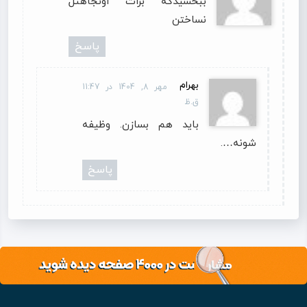
ببخشیدکه برات اونجاهتل
نساختن
پاسخ
بهرام
مهر 8, 1404 در 11:47
ق.ظ
باید هم بسازن. وظیفه
شونه….
پاسخ