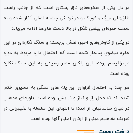
شکل دیده می شود.
در دل یکی از صخره‌ها‌ی تاق‌ بستان است که از جانب راست
روی کلاه‌ خود نیز تاجی قرار داشته و نواری متشکل از دو ردیف
طاق‌های بزرگ و کوچک و در نزدیکی چشمه اصلی آغاز شده و به
مروارید روی پایه تاج را تزیین کرده است؛ بخش حاشیه بالایی
سمت حفره‌ای بیضی‌ شکل در بالا‌ دست طاق‌ها ادامه می‌یابد.
تاج نیز، با شیارهای عمودی به‌ طرزی زیبا تزیین شده است.
در یکی از کاوش‌های اخیر، نقش‌ برجسته و سنگ‌ نگاره‌ای در این
سر و سینه اسب نیز با برگستوانی منگوله دار پوشیده شده
حفره بیضوی پدیدار شده است که احتمال دارد مربوط به دوره
است.
میترائیسم بوده، این پلکان معبر رسیدن به این سنگ‌ نگاره
بوده است.
شکارگاه خسروپرویز
هر چند به احتمال فراوان این پله های سنگی به مسیری ختم
نقش‌ برجسته شکارگاه در دو دیواره جانبی ایوان بزرگ به تصویر
شده اند که محل راز و نیاز و نیایش بوده است. باورهای مذهبی
کشیده شده است. این شکارگاه در نزدیکی طاق بستان قرار
در میان ساسانیان از ابتدا تا انتهای این سلسله با تغییراتی در
داشته است.
تعریف مفاهیم دینی از ارکان اصلی آنها بوده است.
در دیوار سمت راست ایوان بزرگ، شکار گوزن نمایش داده شده
درخت رحمت