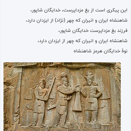
و مهم‌ترین سازه در مجموعه تاق‌ بستان بوده و با سنگ‌ نگاره
این پیکری است از بغ مزداپرست، خدایگان شاپور،
تاج‌ گذاری خسرو دوم تزیین شده است.
شاهنشاه ایران و انیران که چهر (نژاد) از ایزدان دارد،
خسروپرویز با دست راست خود «فر ایزدی» را از اهورامزدا که در
فرزند بغ مزداپرست خدایگان شاپور،
سمت چپ شاه قرار گرفته دریافت می کند. در سمت راست
شاهنشاه ایران و انیران که چهر از ایزدان دارد،
پادشاه نیز، الهه آب ها؛ «آناهیتا»، با دست راستش حلقه
نوهٔ خدایگان هرمز شاهنشاه
سلطنت را به او می بخشد. در دست چپ آناهیتا سبویی قرار
دارد که آب از آن سرازیر می شوذ و حرکتی سمبلیک و نمادین
است. نمادی از نزول برکت و قدرت به سرزمین ایران و فرمانروای
آن.
لباس خسروپرویز به شکل قبایی بلند است و شلواری چین خورده
و گشاد که با مرواریدهای درشت طراحی شده اند. پادشاه تاج
بزرگی بر سر دارد و بر فراز این تصویر، هلال ماه(نماد الهه