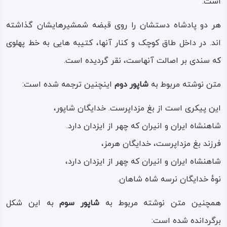
است.
پژوهش تاریخ‌ پژوهان سایر تمدن‌ها قرار گرفته است.
هر دو پادشاه دستشان را روی قبضه شمشیرهایشان گذاشته
در مورد اسامی به کار رفته برای تاق بستان باید به نوشته های
اند. در داخل طاق کوچک و کنار آنها، کتیبه هایی به خط پهلوی
مکتوب نویسندگان مراجعه کرد. حمداله مستوفی از این اثر
که سندی بر اصالت آنهاست، نقر گردیده است.
تاریخی با نام
صفه شبدیز
یاد کرده است. ابن خردادبه نام
شبداز
متن نوشته مربوط به
شاپور دوم
اینچنین ترجمه شده است:
به تاق بستان داده است. یاقوت حموی طاق بستام را بر طاق
بستان نهاده است. اوژن فلاندن می گوید گاهی ایرانیان طاق
این پیکری است از بغ مزداپرست. خدایگان شاپور،
بستان را تخت رستم عنوان می کنند.
شاهنشاه ایران و انیران که چهر از ایزدان دارد.
فرزند بغ مزداپرست، خدایگان هرمز،
به گفته یاقوت حموی، تاق بستان را قنطوس بن سِنَّمار (معمار
شاهنشاه ایران و انیران که چهر از ایزدان دارد،
یونانی قصر خورنقِ یزدگرد یکم در سرزمین عراق) ساخته است.
نوهٔ خدایگان نرسه شاه شاهان.
طاق بزرگ
همچنین متن نوشته مربوط به
شاپور سوم
به این شکل
طاق بزرگ یا ایوان بزرگ، چنان که از نام آن پیداست، بزرگترین
برگردانده شده است: