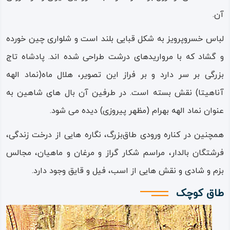
مسیر جاده ابریشم بوده است.
آن.
از نظر اقلیمی و آب‌‌ و هوای مساعد نیز، کرمانشاه یکی از مناطق
لباس خسروپرویز به شکل قبایی بلند است و شلواری چین خورده
زیبا و حاصلخیز در طول زمان بوده است و مجموعه‌ای از
و گشاد که با مرواریدهای درشت طراحی شده اند. پادشاه تاج
کوهستان‌ها، چشمه‌ها، غارها، دامنه‌ها و دریاچه و دشت‌های
بزرگی بر سر دارد و بر فراز این تصویر، هلال ماه(نماد الهه
حاصل‌خیز، این ناحیه را برای ایجاد تمدن و مرکزیت سیاسی‌ –
آناهیتا) نقش بسته است. در طرفین آن بال های شاهین به
اقتصادی مساعد کرده بود.
عنوان نماد الهه بهرام (مظهر پیروزی) دیده می شود.
مجموعه تاق‌ بستان مانند
مجموعه بیستون
یکی از مراکز و
همچنین در کناره ورودی طاق‌بزرگ، نگاره هایی از درخت زندگی،
اهداف گردشگری در استان‌ کرمانشاه، در ایران و در دنیاست که
فرشتگان بالدار، مراسم شکار گراز و مرغان و ماهیان، مجالس
همه‌ سال میزبان بسیاری از گردشگران و پژوهشگران حوزه‌های
بزم و شادی و نقش هایی از اسب، فیل و قایق وجود دارد.
تاریخی، باستانی و معماری می‌شود.
طاق کوچک
این گنجینه و موزه باستانی در کنار دیگر جاذبه‌های گردشگری
کرمانشاه این استان را به یکی از قطب‌ها و مسیرهای گردشگری