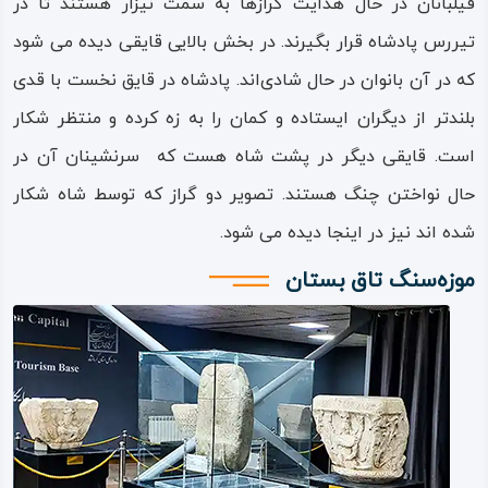
فیلبانان در حال هدایت گرازها به سمت نیزار هستند تا در
چشمه‌های‌ موسوم به «چشمه‌های طاق‌ بستان»، از دل چهار قله
تیررس پادشاه قرار بگیرند. در بخش بالایی قایقی دیده می شود
فرخ‌ شاد، دوشاخ، زرده‌ بلین و سرطاق سرچشمه‌ می‌گیرند.
که در آن بانوان در حال شادی‌اند. پادشاه در قایق نخست با قدی
نام‌های این پنج چشمه، که بزرگترین و برگزیده‌ترین چشمه‌ها از
بلندتر از دیگران ایستاده و کمان را به زه کرده و منتظر شکار
میان ده‌ها چشمه دیگر است، عبارت هستند از «تِک‌تِک» به
است. قایقی دیگر در پشت شاه هست که سرنشینان آن در
معنای قطره‌ قطره، «وزمان» برگرفته از نام «وزمه» که همان
حال نواختن چنگ هستند. تصویر دو گراز که توسط شاه شکار
«وسمه» و نام درختی است، «میوله(کوثر)» که از «میْو» یا «مو»
شده اند نیز در اینجا دیده می شود.
که درخت انگور است گرفته شده است، «دواشکفت» که به دلیل
موزه‌سنگ تاق بستان
قرار گرفتن در کنار غار دواشکفت است و «چشمه‌ بزرگ طاق‌
بستان» که اصلی‌ترین، پرآب‌ترین و بزرگترین آن‌هاست.
از این پنج‌ چشمه، به غیر از «چشمه‌‌ بزرگ طاق‌ بستان» که پرآب
و چشمه اصلی است و در کنار مجموعه‌ آثار طاق‌ بستان و
هم‌سطح آن قرار دارد، بقیه، چشمه‌ها در ارتفاع به‌ نسبت بالایی