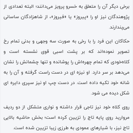
برخی دیگر آن را متعلق به خسرو پرویز می‌دانند؛ البته تعدادی از
آن نظر داده بودند؛ اما گویا ساسانیان، به دلیل اختلاف مذهبی
پژوهندگان نیز او را «پیروز» یا «فیروز»، از شاهزادگان ساسانی
و دشمنی عمیقی که با میترائیان داشته‌اند، سازه‌ها، سنگ‌
می‌پندارند.
نگاره‌ها و پلکان ورودی آن بناها را تخریب کرده‌اند و امروزه تنها
بخشی از پلکان و بخشی از سنگ‌ نگاره‌ها بر جای مانده است.
حکاکان این فرد را با رخی به‌ صورت سه‌ وجهی و بدنی تمام‌ رخ
تصویر نموده‌اند که بر پشت اسبی قوی نشسته‌ است و
درخت رحمت
کلاه‌خودی که تمام چهره‌اش را پوشانده و تنها چشمانش را نشان
درخت رحمت، درخت چنار کهن‌ سال و بلند قامتی است که در
می‌دهد بر سر دارد. او نیزه ای در دست راست گرفته و آن را به
سال‌های اخیر به ثبت آثار ملی – طبیعی – فرهنگی رسیده
شانه خود تکیه داده است. در دست چپ او نیز سپری دایره ای
است؛ این درخت منحصر به‌ فرد، قامتی نزدیک به چهل متر و
شکل دیده می شود.
تنه‌ای نزدیک به نُه متر دارد.
روی کلاه‌ خود نیز تاجی قرار داشته و نواری متشکل از دو ردیف
قدمت و عمر طولانی چنار رحمت که در حدود میانه قرن پانزدهم
مروارید روی پایه تاج را تزیین کرده است؛ بخش حاشیه بالایی
میلادی، قرن نهم هجری کاشته شده از یک سو و بار سنت و
تاج نیز، با شیارهای عمودی به‌ طرزی زیبا تزیین شده است.