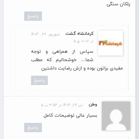
پلکان سنگی.
پاسخ
کرمانشاه گشت
شهریور 29, 1404
در 10:02 ق.ظ
سپاس از همراهی و توجه
شما… خوشحالیم که مطلب
مفیدی براتون بوده و ازش رضایت داشتین
پاسخ
وطن
تیر 27, 1404 در 3:54 ب.ظ
بسیار عالی توضیحات کامل
پاسخ