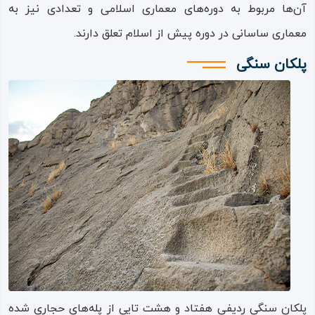
آن‌ها مربوط به دوره‌های معماری اسلامی و تعدادی نیز به
سوارکار زره پوش
معماری ساسانی در دوره پیش از اسلام تعلق دارند.
نقش‌ برجسته اسب‌ سوار زره‌ پوش، از نظر تاریخی و مرجع دارای
پلکان سنگی
ابهامات زیادی است و برخی باستان‌ شناسان آن را یک رزم‌ جو و
برخی دیگر آن را متعلق به خسرو پرویز می‌دانند؛ البته تعدادی از
پژوهندگان نیز او را «پیروز» یا «فیروز»، از شاهزادگان ساسانی
می‌پندارند.
حکاکان این فرد را با رخی به‌ صورت سه‌ وجهی و بدنی تمام‌ رخ
تصویر نموده‌اند که بر پشت اسبی قوی نشسته‌ است و
کلاه‌خودی که تمام چهره‌اش را پوشانده و تنها چشمانش را نشان
می‌دهد بر سر دارد. او نیزه ای در دست راست گرفته و آن را به
شانه خود تکیه داده است. در دست چپ او نیز سپری دایره ای
پلکان سنگی ردیفی هفتاد و هشت تایی از پله‌های حجاری شده