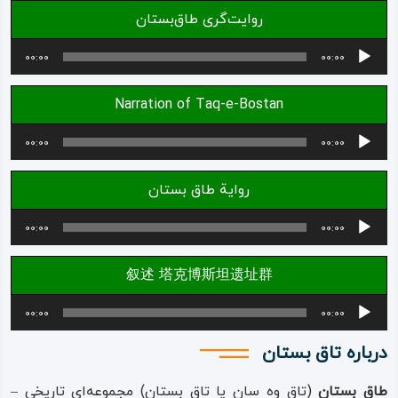
روایت‌گری طاق‌بستان
ویدئو
پخش‌کننده
00:00
00:00
صوت
درباره
Narration of Taq-e-Bostan
ما
پخش‌کننده
00:00
00:00
صوت
رواية طاق بستان
پخش‌کننده
00:00
00:00
صوت
叙述 塔克博斯坦遗址群
پخش‌کننده
00:00
00:00
صوت
درباره تاق بستان
طاق‌ بستان
(تاق‌ وه‌ سان یا تاق بستان) مجموعه‌ای تاریخی‌ –