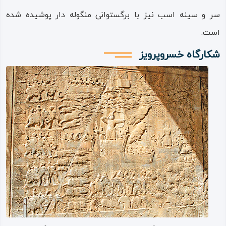
باورهایی مقدسی که با خود به زمانه اکنون آورده از سوی دیگر،
سر و سینه اسب نیز با برگستوانی منگوله دار پوشیده شده
باعث شده تا این چنار کهن‌ را به عنوان اثری هم طبیعی و هم
است.
ملی و فرهنگی به ثبت برسانند.
شکارگاه خسروپرویز
نقش برجسته اردشیر دوم
نقش‌ برجسته اردشیر دوم مربوط به مراسم تاج‌ گذاری اردشیر
دوم است که در کنار طاق کوچک در طاق بستان واقع شده است.
این نقش‌ برجسته، نخستین نقش‌ برجسته تاق‌ بستان است و
در آن اردشیر دست را به سوی حلقه پادشاهی یا شهریاری، که
اهورامزدا به او تسلیم می‌دارد، دراز کرده ‌است.
در طرف چپ اردشیر، تمثال میترا در حالت ایستاده‌ نقش شده
که «برسم» به دست دارد و اردشیر دوم با نشانه‌های
شاهنشاهی، متعلق به سده چهارم میلادی تصویر شده ‌است.