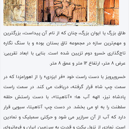
تمدنی ایران، در شناخت تطبیقی دیگر تمدن‌های دنیا نیز حیاتی
بوده و در همه زمان‌ها مورد مطالعه و پژوهش تاریخ‌ پژوهان
سایر تمدن‌ها قرار گرفته است.
طاق بزرگ یا ایوان بزرگ، چنان که از نام آن پیداست، بزرگترین
تاج‌ گذاری خسرو پرویز، تاج‌ گذاری اردشیر دوم، تاج‌ گذاری
و مهم‌ترین سازه در مجموعه تاق‌ بستان بوده و با سنگ‌ نگاره
شاهپور دوم و سوم، و همچنین چند سنگ‌ نوشته و کتیبه به
تاج‌‌گذاری خسرو دوم تزیین شده است. بنایی با ابعاد تقریبی:
خط پهلوی، کتیبه‌ای مربوط به مراسم شکار گراز و گوزن به
عرض 8 متر، ارتفاع 12 متر و عمق 8 متر.
دست سوارکاران و شکارچیان شاهی و صحنه‌هایی از نواختن
خسروپرویز با دست راست خود «فر ایزدی» را از اهورامزدا که در
موسیقی با آلات موسیقی چنگ و… از جمله آثار و بخش‌هایی
سمت چپ شاه قرار گرفته، دریافت می کند. در سمت راست
است که در این مجموعه حک شده‌ و برای ایرانیان امروز به
پادشاه نیز، الهه آب ها؛ «آناهیتا»، با دست راستش حلقه
یادگار مانده است.
سلطنت را به او می بخشد. در دست چپ آناهیتا، سبویی قرار
پادشاهان ساسانی برای برگزیدن این مکان انگیزه‌های فراوانی
دارد که آب از آن سرازیر می شود و حرکتی سمبلیک و نمادین
داشته‌اند، که برجسته‌ترین آن‌ها اقلیم مناسب و قرارگیری در
است. نمادی از نزول برکت و قدرت به سرزمین ایران و فرمانروای