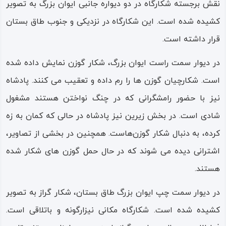
نقش‌ برجسته شکارگاه در دو دیواره جانبی ایوان بزرگ به تصویر
کشیده شده است. این شکارگاه در نزدیکی و جنوب طاق بستان
کتیبه پهلوی
قرار داشته است.
تاق بزرگ دارای ایوان مستطیلی وسیع و مرتفعی است که در
در دیوار سمت راست ایوان بزرگ، شکار گوزن نمایش داده شده
کناره‌ها با سنگ‌ نگاره فرشتگان بال‌ دار، درخت زندگی، مجلس
است. شکارچیان گوزن ها را رم داده و تعقیب می کنند. پادشاه
شکار و تمثال اسب و… مزین شده است.
نیز با حضور رامشگرانی که در چنگ نواختن هستند مشغول
این نقش‌ها با کتیبه‌ای به خط پهلوی ساسانی همراه بوده که
شادی است. در بخش زیرین نیز پادشاه در حالی که کمان به زه
گویی شرح مجلس بزم و شادمانی و توصیف یکی از مهمانی‌های
کرده، به دنبال شکار گوزن‌هاست. همچنین در بخشی از تصاویر،
شکار بوده است؛ این مجالس در دوره ساسانی و به دلیل قرار
اشترانی دیده می شوند که در حال حمل گوزن های شکار شده
گرفتن شکارگاه شاهی در تاق‌ بستان معمول بوده و نقش و شرح
هستند.
آن را به یادگار حجاری نموده‌اند.
در دیوار سمت چپ ایوان بزرگ طاق بستان، شکار گراز به تصویر
چشمه‌های طاق‌ بستان
کشیده شده است. شکارگاه مکانی نیزارگونه و باتلاقی است.