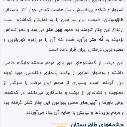
که میراثی معنوی و فرهنگی است. این درخت 700 ساله، با قامت
سرنشینان آن در حال نواختن چنگ هستند. تصویر دو گراز که
استوار و شکوه بی‌نظیرش، سال‌هاست که در جوار آثار باستانی
توسط شاه شکار شده اند نیز در اینجا دیده می شود.
طاق‌بستان، قدمت این سرزمین را به نمایش گذاشته است.
ارتفاع این چنار تنومند به حدود
چهل متر
می‌رسد و قطر تنه‌اش
موزه سنگ تاق بستان
نزدیک به
نُه متر
برآورد شده که آن را در زمره کهن‌ترین و
در مجموعه تاق‌ بستان و در نزدیکی طاق‌ها، موزه‌ای از سنگ‌ها،
عظیم‌ترین درختان ایران قرار داده است.
ستون‌ها، سرستون‌ها و دیگر قسمت‌های سازه‌ای باستانی قرار
این درخت از گذشته‌های دور برای مردم منطقه جایگاه خاصی
دارد که به موزه سنگ طاق‌ بستان موسوم است.
داشته و به‌عنوان نمادی از برکت، پایداری و تقدس، مورد توجه
بیشتر آثار موجود در موزه سنگ، متعلق به سازه‌های پیش از
قرار گرفته است. بسیاری از مردم این درخت را سرشار از
اسلام از جمله سازه‌های ساسانی است؛ بخشی از آن‌ها از
معنویت و نشانه‌ای از برکت و ماندگاری می‌دانند. در گذشته،
باقیمانده کاخ‌ها، عمارت‌ها و سازه‌های ویران شده است.
برخی باورها و آیین‌های محلی پیرامون این چنار شکل گرفته بود
و مردم برای دعا و نیایش به سایه آن پناه می‌آوردند.
در موزه سنگ طاق‌ بستان بیش از چهل‌ و پنج قطعه سنگ تراش‌
خورده، در اندازه‌ها و اشکال متنوع وجود دارد، که تعدادی از
چشمه‌های طاق‌ بستان