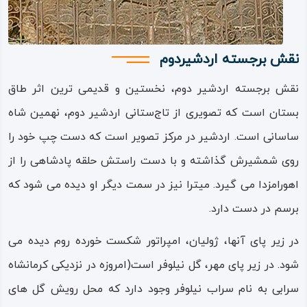
آناهیتا) نقش بسته است. در طرفین آن بال های شاهین به
عنوان نماد الهه بهرام (مظهر پیروزی) دیده می شود.
نقش برجسته اردشیر‌دوم
همچنین در کناره ورودی طاق‌بزرگ، نگاره هایی از درخت زندگی،
فرشتگان بالدار، مراسم شکار گراز و مرغان و ماهیان، مجالس
نقش‌ برجسته اردشیر دوم، نخستین و قدیمی ترین اثر طاق
بزم و شادی و نقش هایی از اسب، فیل و قایق وجود دارد.
بستان است که تصویری از تاج‌ستانی اردشیر دوم، نهمین شاه
ساسانی است. اردشیر در مرکز تصویر است که دست چپ خود را
طاق کوچک
روی شمشیرش گذاشته و با دست راستش حلقه پادشاهی را از
طاق کوچک در میان سنگ‌ نگاره تاج‌ گذاری اردشیر دوم و طاق
اهورامزدا می گیرد. میترا نیز در سمت دیگر او دیده می شود که
بزرگ قرار دارد و دارای فضایی مستطیلی است. این طاق شامل دو
برسم در دست دارد.
کتیبه بوده، مراسم تاج‌ گذاری شاهپور دوم و سوم را به تصویر
در زیر پای آنها، ژولیان، امپراتور شکست خورده روم دیده می
می‌کشد.
شود. در زیر پای مهر، گل نیلوفر است(امروزه در نزدیکی کرمانشاه
این دو کتیبه به ترتیب شرح چگونگی به قدرت رسیدن شاهپور
سرابی به نام سراب نیلوفر وجود دارد که محل رویش گل های