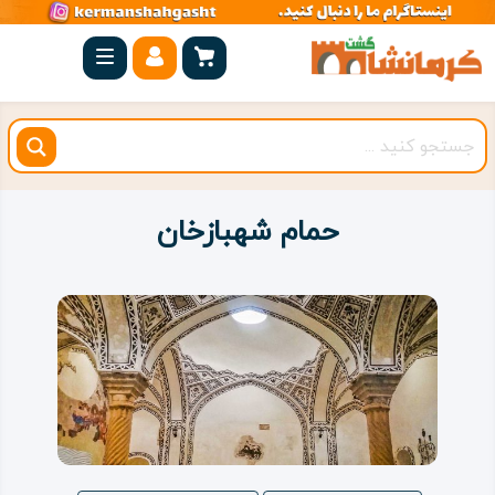
صفحه
اصلی
کرمانشاه
شهرستان
ها
حمام شهبازخان
مجموعه
بیستون
روستاهای
هدف
اقامتگاه
ویژه