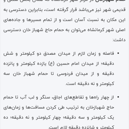
گرم‌ خانه، خزینه آبگرم، خزینه آب سرد و… .
قدیمی شهر نیز می‌باشد قرار گرفته است، بنابراین دسترسی به
نوع معماری حمام و تزیینات آن شبیه به حمام‌های سنتی است،
این مکان به نسبت آسان است و از تمام مسیرها و جاده‌های
مثل مقرنس‌ کاری سطح داخلی گنبدها با استفاده از آهک،
اصلی شهر کرمانشاه می‌توان به حمام حاج‌ شهباز خان دسترسی
نقاشی و تصویرگری دیوارهای سربینه یا همان رختکن،
داشت:
صحنه‌های نقاشی موسوم به قهوه‌ خانه‌ای در تمام دیوارهای
حمام، طاق‌های موسوم به پنج و هفت برای طاق‌های حمام،
فاصله و زمان لازم از میدان مصدق دو کیلومتر و شش
گنبدهای معروف به طاق‌ چشمه برای پوشش سقف حمام و… .
دقیقه؛ از میدان امام حسین (ع) یازده کیلومتر و پانزده
دقیقه و از میدان فردوسی تا حمام شهباز خان سه
کیلومتر و نه دقیقه است.
از چهار راه‌ها و تقاطع‌های اجاق، سنگر و لب‌ آب تا حمام
حاج‌ شهبازخان به ترتیب طی کردن مسافت‌ها و زمان‌های
یک کیلومتر و سه دقیقه؛ چهار کیلومتر و نه دقیقه؛ ده
کیلومتر و شانزده دقیقه لازم است.