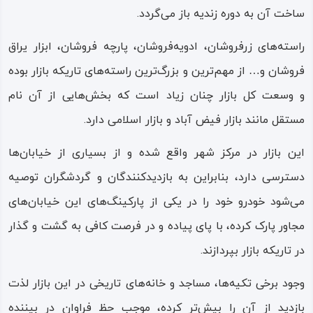
راسته‌ها، تیمچه‌ها،
ساخت آن به دوره زندیه باز می‌گردد.
معبرها و ورودی‌هایی با
راسته‌های زرفروشان، ادویه‌فروشان، پارچه‌ فروشان، ابزار یراق‌
سقف پوشیده تشکیل
فروشان و… از مهم‌ترین و بزرگ‌ترین راسته‌های تاریکه‌ بازار بوده
شده، معماری بسیار زیبایی
و وسعت کل بازار چنان زیاد است که بخش‌هایی از آن نام
دارند؛ سقف بازارها ‌نسبت
مستقل مانند بازار فیض‌ آباد و بازار اسلامی دارد.
به سقف‌های متعارف
این بازار در مرکز شهر واقع شده و از بسیاری از خیابان‌ها
بلندتر و معماری آن‌ها
دسترسی دارد، بنابراین به بازدیدکنندگان و گردشگران توصیه
گنبدی‌ شکل است.
می‌شود خودرو خود را در یکی از پارکینگ‌های این خیابان‌های
در پایه‌ گنبدهای سقف‌ها،
مجاور پارک کرده، با پای پیاده و در فرصت کافی به گشت‌ و گذار
دریچه‌هایی تعبیه
در تاریکه‌ بازار بپردازند.
گشته‌اند که جدا از تهویه
وجود برخی تکیه‌ها، مساجد و خانه‌های تاریخی در این بازار لذت
و گردش هوای درون بازار،
بازدید از آن را بیش‌تر کرده، موجب حظ فراوان در بیننده
روشنایی مورد نیاز بازار را