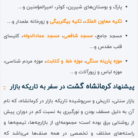
پارک و بوستان‌های شیرین، کوثر، امیرالمؤمنین و…
«عماد الدوله»، چنان که
مرسوم آن دوران بود لقب
تکیه معاون الملک
،
تکیه بیگلربیگی
و زورخانه علمدار و…
درباری امام‌ قلی بود. این
مسجد جامع،
مسجد شافعی
،
مسجد عمادالدوله
، کلیسای
شاهزاده در شهر کرمانشاه
قلب مقدس و…
بانی کارها و ساخت‌ اماکن
موزه پارینه سنگی
،
موزه خط و کتابت
، موزه مردم‌ شناسی،
زیادی بوده که
موزه لباس و زیورآلات و…
برجسته‌ترین نمونه‌های
آن‌ها، یکی
مسجد
کرمانشاه گشت
پیشنهاد
در سفر به تاریکه بازار
عمادالدوله
و یکی هم
بازار سنتی، تاریخی و سرپوشیده تاریکه‌ بازار در کرمانشاه، که نام
همین تاریکه‌ بازار است.
آن به دلیل مسقف بودن و نورگیری به نسبت کم در دوران پیش
بازارهای موجود در تاریکه‌
از روشنایی برق بوده است؛ مجموعه‌ای از بازارچه‌ها، تیمچه‌ها و
بازار، از چهارسوق‌ها،
راسته‌های مختلف و تخصصی در همه صنف‌ها می‌باشد که