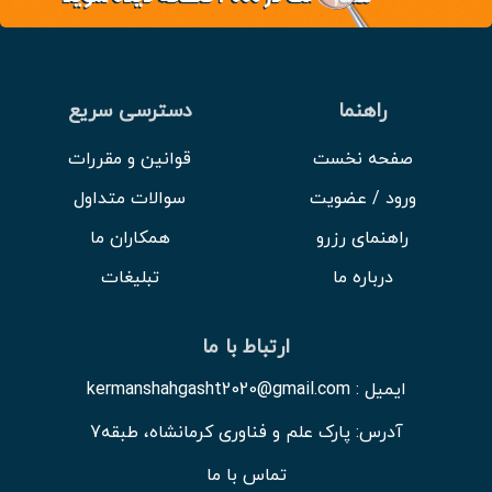
افزون بر تبدیل کردن
کرمانشاه به قطبی
اقتصادی – تجاری از
راهنما
دسترسی سریع
قاجاریه تا امروز، از نظر
صفحه نخست
قوانین و مقررات
فرهنگی – اجتماعی نیز
ورود / عضویت
سوالات متداول
هویت‌ بخش مردم
راهنمای رزرو
همکاران ما
کرمانشاه بوده است؛ چنان
درباره ما
تبلیغات
که همیشه محلی برای رخ‌
دادن و پیش‌ آمدن
ارتباط با ما
رویدادهای مهم بوده،
ایمیل : kermanshahgasht2020@gmail.com
بخش عظیمی از
آدرس: پارک علم و فناوری کرمانشاه، طبقه7
سرگذشت کرمانشاه را در
تماس با ما
خود رقم زده و چون