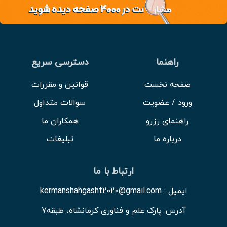
بیست‌ و چهار اتاق در هر دو طبقه اول و دوم و راه‌ پله‌های ورود
به هر اتاق؛ یک آشپزخانه بزرگ؛ سه فضای ارسی‌ دار از چهار
فضای مخصوصی که در حیاط واقع است؛ یک زیرزمین بزرگ که
خود شامل حوض‌ خانه، شاه‌ نشین بزرگی در طبقه اول با
راهنما
دسترسی سریع
ارسی‌های چوبی و تزیین شده؛ استراحت‌گاهی تابستانی و چند
صفحه نخست
قوانین و مقررات
اتاق است؛ ستون‌ها و سرستون‌های مقرنس‌ کاری شده و با
ورود / عضویت
سوالات متداول
اشکال چندوجهی و… هستند.
راهنمای رزرو
همکاران ما
درباره ما
تبلیغات
ارتباط با ما
ایمیل : kermanshahgasht2020@gmail.com
آدرس: پارک علم و فناوری کرمانشاه، طبقه7