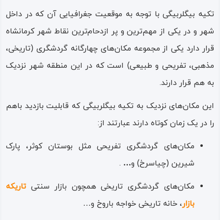
ایرانی آینه‌ باف کرده باشند. فرشی زیبا و سحرانگیز، با نقش‌های
تکیه بیگلربیگی با توجه به موقعیت جغرافیایی آن که در داخل
هندسی، اسلیمی و گل و بته‌های هزار رنگ که با تار و پودی از
شهر و در یکی از مهم‌ترین و پر ازدحام‌ترین نقاط شهر کرمانشاه
آینه بر سطح دیوارها، سقف و ستون‌ها بافته شده است.
قرار دارد یکی از مجموعه مکان‌های چهارگانه گردشگری (تاریخی،
تکیه بیگلر بیگی عمارتِ فراش‌ باشی، که با ظرافتی درخور
مذهبی، تفریحی و طبیعی) است که در این منطقه شهر نزدیک
ستایش و با هزاران تکه‌ آینه تزیین‌اش کرده‌اند، چنان بازی‌های
به هم قرار دارند.
درخشانِ شوخ و شنگ نور را تشدید کرده که گویی فضای روحانی
این مکان‌های نزدیک به تکیه بیگلربیگی که قابلیت بازدید باهم
و گستره درونی حسینیه را چندها بار وسیع‌تر و نورانی‌تر
را در یک زمان کوتاه دارند عبارتند از:
می‌نمایاند.
مکان‌های گردشگری تفریحی مثل بوستان کوثر، پارک
هنر آینه‌ سازی و آینه‌ کاری، مانند دیگر هنرهای تزیینی چون
شیرین (چیاسرخ) و
…
.
مرقع و منبت‌ کاری، هنری اصیل و تراویده از سرانگشتان
مکان‌های گردشگری تاریخی همچون بازار سنتی
تاریکه‌
استادکارهای ایرانی – اسلامی است؛ هنری که رنگ سبکی،
بازار
، خانه تاریخی خواجه‌ باروخ و…
مکتبی و تکنیکی آن تا دست و سرپنجه مردمان دوران ساسانی و