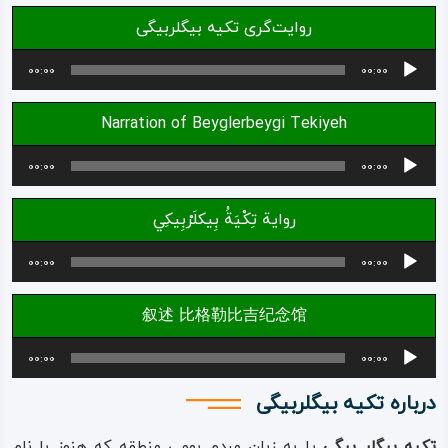
روایت‌گری تکیه بیگلربیگی
ویدئو
پخش‌کننده
00:00
00:00
صوت
درباره
Narration of Beyglerbeygi Tekiyeh
ما
پخش‌کننده
00:00
00:00
صوت
رواية تِكْيَةُ بِيكلَرْبِيكِي
پخش‌کننده
00:00
00:00
صوت
叙述 比格勒比吉纪念馆
پخش‌کننده
00:00
00:00
صوت
درباره تکیه بیگلربیگی
تکیه بیگلر بیگی
یا به زبان مردم بومی منطقه که هنوز با نام