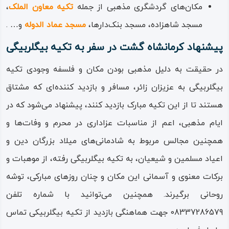
حتی دورتر از آن ریشه دوانده است.
مکان‌های گردشگری مذهبی از جمله
تکیه معاون‌ الملک
،
مسجد شاهزاده، مسجد بنک‌دارها،
مسجد عماد الدوله
و… .
عمارت فراش‌ باشی، یا به زبان متداول و امروزه کرمانشاهیان،
پیشنهاد کرمانشاه گشت در سفر به تکیه بیگلربیگی
تکیه بیگلربیگی رستاخیزی حیرت‌ افزا و لذت‌ آفرین از هم‌
جواری آب و آینه و آداب مذهبی – ملی در فرهنگ اسلامی –
در حقیقت به دلیل مذهبی بودن مکان و فلسفه وجودی تکیه
ایرانیست.
بیگلربیگی به عزیزان زائر، مسافر و بازدید کننده‌ای که مشتاق
هستند تا از این تکیه مبارک بازدید کنند، پیشنهاد می‌شود که در
صحن‌ها و ورودی‌های تکیه بیگلربیگی
ایام مذهبی، اعم از مناسبات عزاداری در محرم و وفات‌ها و
تکیه بیگلر بیگی یک ورودی اصلی و بزرگ با سردرها و جوانب
همچنین مجالس مربوط به شادمانی‌های میلاد بزرگان دین و
مقرنس‌ کاری شده و تزیینات گچبری دارد و علاوه بر این ورودی
اعیاد مسلمین و شیعیان، به تکیه بیگلربیگی رفته، از موهبات و
اصلی، دو ورودی فرعی و ساده نیز در جوانب بنا تعبیه شده
برکات معنوی و آسمانی این مکان و چنان روزهای مبارکی، توشه
است.
روحانی برگیرند. همچنین می‌توانید با شماره تلفن
08337286579 جهت هماهنگی بازدید از تکیه بیگلربیکی تماس
دو طرف ورودی اصلی را با طاق‌نماهای زیبایی در دو طبقه تزیین