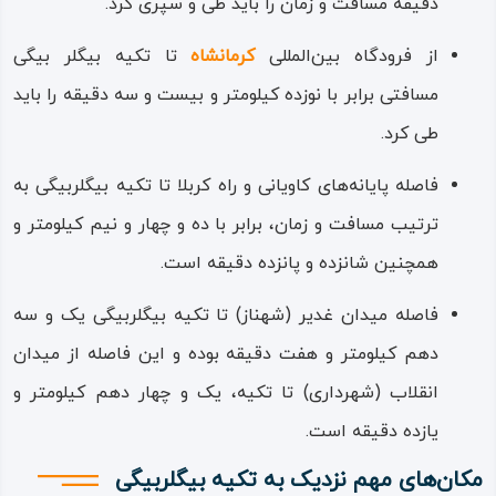
دقیقه مسافت و زمان را باید طی و سپری کرد.
تکیه‌ای هزار نقش در قلب شهر کرمانشاه
از فرودگاه بین‌المللی
کرمانشاه
تا تکیه بیگلر بیگی
مسافتی برابر با نوزده کیلومتر و بیست‌ و سه دقیقه را باید
صارم‌ الدوله از حاکمان محلی کرمانشاه و از رجال کشوری در اواخر
طی کرد.
عصر قاجاریه و اوایل عصر پهلوی و نیز عضوی از اعضای مجلس
مؤسسان بوده است.
فاصله پایانه‌های کاویانی و راه کربلا تا تکیه بیگلربیگی به
ترتیب مسافت و زمان، برابر با ده و چهار و نیم کیلومتر و
چشم‌گیرترین ویژگی عمارت فراش‌ باشی یا تکیه بیگلربیگی که
همچنین شانزده و پانزده دقیقه است.
این سازه تاریخی را در بین چنین ابنیه‌هایی سرآمد کرده، به کار
بردن هنرمندانه آینه‌ها در تزیینات داخلی بناست که نتیجه
فاصله میدان غدیر (شهناز) تا تکیه بیگلربیگی یک و سه
چنین خلاقیت معمارانه‌ای، پدید آمدن آینه‌ خانه‌ای بزرگ و با
دهم کیلومتر و هفت دقیقه بوده و این فاصله از میدان
عظمت است.
انقلاب (شهرداری) تا تکیه، یک‌ و چهار دهم کیلومتر و
یازده دقیقه است.
سطح دیوارها، ستون‌ها و سقف حسینه تکیه، چنان آینه‌ پوش
شده است که انگاری فرش کریستال نفیسی را با نقش‌مایه‌های
مکان‌های مهم نزدیک به تکیه بیگلربیگی