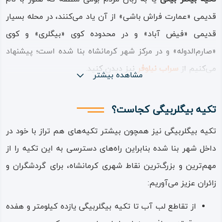
قدیمی «عمارت فراش‌ باشی» از آن یاد می‌کنند، در محله بسیار
قدیمی «فیض‌ آباد» و در محدوده کوی‌ «بیگلری» و کوی
«صارم‌الدوله» و در مرکز شهر کرمانشاه بنا شده است؛ پیشنهاد
می‌کنیم از
سراب نیلوفر
نیز دیدن کنید.
مشاهده بیشتر
امروزه محله و خیابان قدیمی فیض‌ آباد نام خود را به خیابان
تکیه بیگلربیگی کجاست؟
شهید مدرس داده است. نام «بیگلربیگی» برای این تکیه و برای
یکی از کوی‌های مجاورش از نام بانی آن یعنی «عبدالله‌ خان
تکیه بیگلربیگی نیز همچون بیشتر تکیه‌های هم‌ تراز با خود در
بیگلربیگی» گرفته شده است؛ فردی که به دستور و به پشتوانه
داخل شهر بنا شده‌ بنابراین راه‌های دسترسی به این تکیه را از
مالی «صارم‌ الدوله» دست به ساخت این تکیه زده، که امروزه
مهم‌ترین و بزرگ‌ترین نقاط شهری کرمانشاه، برای گردشگران و
جایگاه و اعتبار اثری هنری را یافته است. نام معمار این اثر
زائران عزیز می‌آوریم:
ارزشمند نیز مشهدی مصطفی کرمانشاهی بوده است که
از تقاطع لب‌ آب تا تکیه بیگلربیگی یازده کیلومتر و هفده
اینچنین هنرمندانه به خلق این اثر دست زده است.