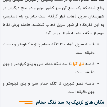
به بار آورده است؛ این آب‌ و هوای خاص باعث شده که بهار در
واقع شده که یک ضلع آن مرز کشور عراق و دو ضلع دیگرش در
این ناحیه زودرس بوده و زمستان‌های معتدل و دلپذیری را پدید
شهرستان سرپل ذهاب قرار گرفته است بنابراین راه دسترسی
بیاورد.
به این تفرجگاه از شهر سرپل‌ ذهاب گذشته، فاصله برخی نقاط
اطراف سد و تنگه حمام یکی از مرغوب‌ترین بخش‌های کشاورزی
مهم از تنگه حمام به شرح زیر می‌آید:
استان بوده، از فرودگاه بزرگی مخصوص هواپیماهای زراعتی نیز
فاصله سرپل ذهاب تا تنگه حمام پانزده کیلومتر و بیست
برخوردار است؛ این تنگه در سال‌های جنگ تحمیلی و دفاع
دقیقه است.
مقدس یکی از جبهه‌ها و مقرهای حیاتی بوده، بارها بین نیروهای
فاصله
تاق گرا
تا سد تنگه حمام سی و پنج کیلومتر و چهل
ایران و دشمن دست به دست شده بود تا در نهایت، در اواسط
دقیقه است.
جنگ و برای همیشه به یکی از محورها و مقرهای رزمندگان ایران
مبدل گشت.
فاصله قصر شیرین تا تنگ حمام سی‌ و پنج کیلومتر و
چهل دقیقه است.
این منطقه از دو شهرستان سرپل ذهاب و قصرشیرین امکان
دسترسی دارد، اما نزدیک‌ترین و مساعدترین راه، همان مسیری
مکان های نزدیک به سد تنگ حمام