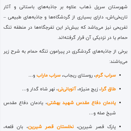
است که از شهر سرپل ذهاب آغاز شده، از مجاورت روستاهای
شهرستان سرپل ذهاب علاوه بر جاذبه‌های باستانی و آثار
گوله‌م که‌و سفلا و علیا می‌گذرد؛ لفظ «گوله‌م» و «که‌و» نیز در
تاریخی‌اش، دارای بسیاری از گردشگاه‌ها و جاذبه‌های طبیعی –
زبان کردی به ترتیب به معنای آبگیر و سد کوچک و رنگ کبود
تفریحی نیز می‌باشد که بیش‌تر این تفرجگاه‌ها در منطقه‌ تنگ
است و این نام گذاری‌های محلی نشان از پرآبی منطقه دارد.
حمام یا در نزدیکی آن قرار گرفته‌اند.
برخی از جاذبه‌های گردشگری در پیرامون تنگه حمام به شرح زیر
می‌باشند:
سراب گرم
، روستای ریجاب،
سراب ماراب
و…
طاق گرا
، زیج منیژه،
آنوبانی‌نی
، نهر شاه گدار و…
یادمان دفاع مقدس شهید بهشتی
، یادمان دفاع مقدس
شیخ صله و…
پارک قصر شیرین،
نخلستان قصر شیرین
، بان قلعه،