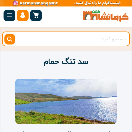
صفحه
اصلی
کرمانشاه
شهرستان
ها
سد تنگ حمام
مجموعه
بیستون
روستاهای
هدف
اقامتگاه
ویژه