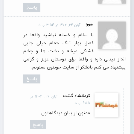
پاسخ
اهورا
آبان 24, 1402 در 3:54 ب.ظ
با سلام و خسته نباشید واقعا در
فصل بهار تنگ حمام خیلی جایی
قشنگی میشه و دشت ها و چشم
انداز دیدنی داره و واقعا برای دوستان عزیز و گرامی
پیشنهاد می کنم باتشکر از سایت خوبتون ممنونم.
پاسخ
کرمانشاه گشت
آبان 26, 1402 در
9:55 ب.ظ
ممنون از بیان دیدگاهتون
پاسخ