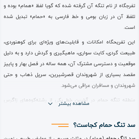
تفرجگاه از نام تنگه آن گرفته شده که گویا لفظ «همام» بوده و
تلفظ آن در زبان بومی و خط فارسی به «حمام» تبدیل شده
است.
این تفریحگاه امکانات و قابلیت‌های ویژه‌ای برای کوهنوردی،
طبیعت گردی، کایت سواری، ماهیگیری و گردش دارد و به دلیل
موقعیت و دسترسی مشترک آن، همه ساله در فصل بهار و پاییز
مقصد بسیاری از شهروندان قصرشیرین، سرپل ذهاب و حتی
شهروندان و مسافران عراقی می‌شود.
منطقه تنگه حمام در آخرین خط یکی از رشته‌کوه‌های زاگرس
مشاهده بیشتر
واقع شده که آب‌ و هوای کوهستانی و باران‌ زای زاگرس از یک
سو و نزدیکی به صحراهای گرمسیری عراق از سوی دیگر، اقلیم و
سد تنگ حمام کجاست؟
آب‌ و هوایی سرسبز، پرباران و به نسبت گرم را در این تفرجگاه
سد تنگ حمام
(همام) در مثلث وسیعی از عوارض طبیعی زمین