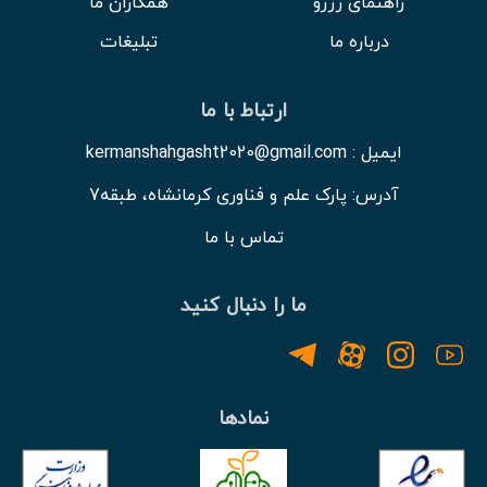
راهنمای رزرو
همکاران ما
درباره ما
تبلیغات
ارتباط با ما
ایمیل : kermanshahgasht2020@gmail.com
آدرس: پارک علم و فناوری کرمانشاه، طبقه7
تماس با ما
ما را دنبال کنید
نمادها