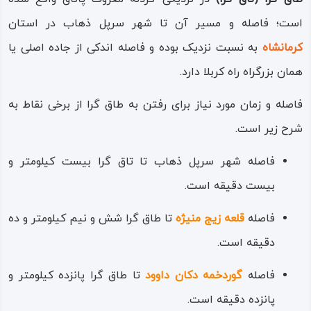
عنوان نمادی برای سرحدات مرزی، یا به عنوان یادبود اتمام جاده
است؛ فاصله‌ و مسیر آن تا شهر سرپل ذهاب در استان
شاهی و یا برای کاربری‌های چاپار و نامه رسانی بنا گردیده است
کرمانشاه
به نسبت نزدیک بوده و فاصله اندکی از جاده اصلی یا
و بیش‌تر باستان شناسان بر آن هستند که این بنا در زمان
همان بزرگراه راه کربلا دارد.
خسرو دوم ساخته شده است.
فاصله و زمان مورد نیاز برای رفتن به طاق گرا از برخی نقاط به
معماری طاق گرا از نوع و سبک معماری باستانی ایرانی است و
شرح زیر است.
دارای یک ایوان گونه است که مانند صحن کوچکی سازه اصلی را
فاصله شهر سرپل ذهاب تا تاق گرا بیست کیلومتر و
در بر گرفته است.
بیست دقیقه است.
بنای خود تاق نیز از جنس سنگ‌های تراش خورده بوده و سقف
فاصله
قلعه زیج منیژه
تا طاق گرا شش و نیم کیلومتر و ده
آن را به شکل تاق قوسی ساخته‌اند؛ دور تا دور سقف را با کنگره
دقیقه است.
و به سبک قلعه‌ها تزیین کرده‌اند و به دلیل کوچکی، بنا بیش‌تر
فاصله
گوردخمه دکان داوود
تا طاق گرا پانزده کیلومتر و
کارکرد نمادین و یادگار داشته است.
پانزده دقیقه است.