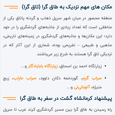
مصالح و ملات عمده تاق گرا لاشه سنگ و گچ است و رویه
مکان های مهم نزدیک به طاق گرا (تاق گرا)
بیرونی آن را با سنگ‌های تراش خورده ساخته‌اند. طاق گرا به
دلیل نمادین بودن سازه آن و نیز ابهامی که در زمان ساخت آن
منطقه محصور در میان شهر سرپل ذهاب و گردنه پاتاق یکی از
وجود دارد، از عنوان‌های زیادی برخوردار بوده و کاربردهای
مناطقی است که تعداد زیادی از جاذبه‌های گردشگری را در خود
متفاوتی را برای آن حدس زده‌اند؛ از جمله این نمادها می‌توان به
دارد؛ این مکان‌ها و جاذبه‌های گردشگری در زمینه‌های تاریخی،
اتمام راه کاروان رو، اتراقگاه شاهی، اریکه سلطنتی و بنای یادبود
مذهبی و طبیعی – تفریحی بوده، شماری از این آثار که در
پیروزی اشاره کرد.
نزدیکی تاق گرا هستند به شرح زیر می‌باشند.
زیارتگاه احمد بن‌ اسحاق،
زیارتگاه بابایادگار
و…
سراب گرم
، گوردخمه دکان داوود،
سراب ماراب
، زیج
منیژه،
آنوبانی‌نی
و…
پیشنهاد کرمانشاه گشت در سفر به طاق گرا
راه رسیدن به طاق گرا بین مسیر گردشگری کرند غرب تا سرپل