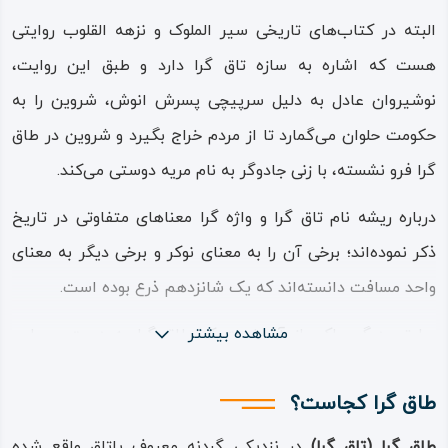
البته در کتاب‌های تاریخی سیر الملوک و نزهه‌ القلوب روایتی
هست که اشاره به سازه تاق گرا دارد و طبق این روایت،
نوشیروان عادل به دلیل سرپیچی پسرش انوش، شروین را به
حکومت حلوان می‌گمارد تا از مردم خراج بگیرد و شروین در طاق
گرا فرو نشسته، با زنی جادوگر به نام مریه دوستی می‌کند.
درباره ریشه نام تاق گرا و واژه گرا معناهای متفاوتی در تاریخ
ذکر نموده‌اند؛ برخی آن را به معنای نوکر و برخی دیگر به معنای
واحد مسافت دانسته‌اند که یک شانزدهم ذرع بوده است.
مشاهده بیشتر
روایتی دیگر حاکی از آن است که طاق گرا به دست معماری
دلاک و حجامت کار ساخته شده است و چون لفظ «گرا» به معنی
طاق گرا کجاست؟
دلاک نیز هست به این دلیل این نام را بر سازه مورد نظر
گذاشته‌اند اما در حقیقت بنای طاق گرا در اواخر ساسانی و به
طاق گرا (تاق گرا)
در نزدیکی گردنه معروف پاتاق واقع شده