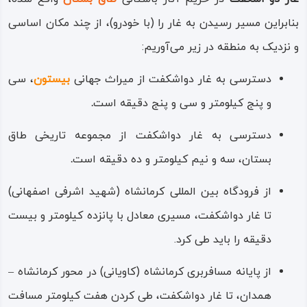
دواشکفت برای سکونت طولانی مدت استفاده می‌کرده‌اند؛ در
بنابراین مسیر رسیدن به غار را (با خودرو)، از چند مکان اساسی
نتیجه دور از واقعیت نخواهد بود اگر، غار دواشکفت را یکی از
و نزدیک به منطقه در زیر می‌آوریم:
نخستین «خانه»های بشر نام کنیم.
دسترسی به غار دواشکفت از میراث جهانی
بیستون
، سی‌
ابزارهای کاوش شده در غار دواشکفت مربوط به عصر شکارگری
و پنج کیلومتر و سی‌ و پنج دقیقه است
.
در زاگرس و متعلق به صنعت دوره موسوم به «موستری» یعنی
دسترسی به غار دواشکفت از مجموعه تاریخی طاق
دوره ابزار سازی از سنگ است. این ابزارهای سنگی و چخماقی
بستان، سه‌ و نیم کیلومتر و ده دقیقه است
.
علاوه‌ بر غار دو اشکفت در چندین غار دیگر نیز، که نزدیک به
دواشکفت هستند، یافته شده‌اند و نزدیک‌ترین آن‌ها، غار
از فرودگاه بین‌ المللی کرمانشاه (شهید اشرفی اصفهانی)
«پناهگاه ورواسی» در کوه «ماسی» است؛ پناهگاه ورواسی به
تا غار دواشکفت، مسیری معادل با پانزده کیلومتر و بیست
دست کاوشگر آمریکایی «بروس هو» کاوش و مطالعه شد و به
دقیقه را باید طی کرد.
همان نتایج مربوط به غار دواشکفت رسید.
از پایانه مسافربری کرمانشاه (کاویانی) در محور کرمانشاه –
ابزارهای سنگی به دست آمده از غار دواشکفت، از نوع
همدان، تا غار دواشکفت، طی کردن هفت کیلومتر مسافت