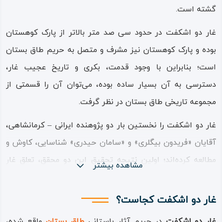
گشته است.
غار دو اشکفت در حدود سی‌ صد متر بالاتر از پارک کوهستان
بوده و پارک کوهستان نیز مشرف و متصل به حریم طاق بستان
است؛ بنابراین با وجود قدمت، بکری و تاریخ عجیب غار،
دسترسی به آن بسیار ساده بوده، می‌توان آن را قسمتی از
مجموعه تاریخی طاق بستان در نظر گرفت.
غار دو اشکفت را نخستین بار دو پژوهنده ایرانی – کرمانشاهی،
آقایان «فریدون بیگلری» و «سامان حیدری» شناسایی، کاوش و
مطالعه کرده‌اند؛ اولین نتیجه تحقیق این دو محقق، تعلق غار
مشاهده بیشتر
دواشکفت به دوره پارینه سنگی میانی بود؛ دوره‌ای زمین شناختی
بین چهل تا صد هزار سال پیش، که انسان‌های نخستین
غار دو اشکفت کجاست؟
هوشمند (نئاندرتال)، در این غار شگفت می‌زیسته‌اند و از غار
غار دو اشکفت
در حریم آثار باستانی
طاق بستان
واقع شده،