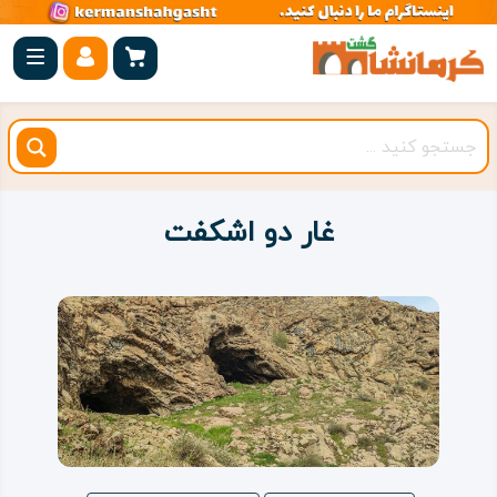
صفحه
اصلی
کرمانشاه
شهرستان
ها
غار دو اشکفت
مجموعه
بیستون
روستاهای
هدف
اقامتگاه
ویژه