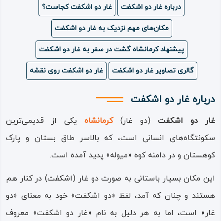
درباره غار دو اشکفت
غار دو اشکفت کجاست؟
ویدئو
مکان‌های مهم نزدیک به غار دو اشکفت
درباره
پیشنهاد کرمانشاه گشت در سفر به غار دو اشکفت
ما
گالری تصاویر غار دو اشکفت
غار دو اشکفت روی نقشه
درباره غار دو اشکفت
غار دو اشکفت
(دو غار)
کرمانشاه
یکی از قدیمی‌ترین
سکونتگاه‌های انسانی است، که بالاسر طاق بستان و پارک
کوهستان و در دامنه کوه «میوله» پدید آمده است.
این مکان بسیار باستانی به صورت دو غار (اشکفت) در کنار هم
هستند و چنان که آمد، لفظ «دو اشکفت» خود به معنای «دو
غار» است، اما به هر دلیل به نام «غار دو اشکفت» معروف