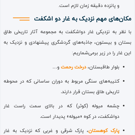
خراشنده‌ها، خراشنده‌های جانبی و دیگر ابزار کار و شکار هستند
و پانزده دقیقه زمان لازم است.
و جنس سنگ به‌ کار رفته در این ابزارها، همان سنگ دارای
مکان‌های مهم نزدیک به غار دو اشکفت
رگه‌های «رادیولاریت» است که در بافت تمام کوه‌های طاق
با نظر به نزدیکی غار دواشکفت به مجموعه آثار تاریخی طاق
بستان، بیستون و دیگر کوه‌های منطقه وجود دارد.
بستان و بیستون، جاذبه‌های گردشگری پیشنهادی و نزدیک به
ساکنان انسانی غار دواشکفت، نخستین افراد هوشمند از تبار
این غار را در زیر برمی‌شماریم:
بشر و باستانی‌ترین نیاکان ما بودند که برای حفظ و تداوم زندگی،
بلوار طاقبستان،
درخت رحمت
و…
ارزشمندترین چیزی که داشته‌اند، به غارهای دواشکفت پناه
برده‌اند؛ از سپیده دمان باستانی روزهایشان تا تاریکی اساطیری
کتیبه‌های سنگی مربوط به دوران ساسانی که در محوطه
شامگاهان، به دنبال شکار انواع بز، گور، اسب، گاو و گراز وحشی
تاریخی طاق بستان قرار دارند
.
بوده‌اند و در گرگ‌ و میش، در عصرگاهان زاگرس، گروه گروه در
چشمه میوله (کوثر) که در بالای سمت راست غار
سکوت اندوهناکی به خانه‌شان، به غار دواشکفت بازمی‌گشتند و
دواشکفت، در کوه «میوله» پدیدار است
.
سر بر بالین سنگی می‌نهادند، شاید که رویایی تازه و گنگ، از
پارک کوهستان
، پارک شرقی و غربی که نزدیک به غار
روشناهای روزی دیگر و شکاری دیگر، آرام‌ آرام در خوابشان بلغزد.