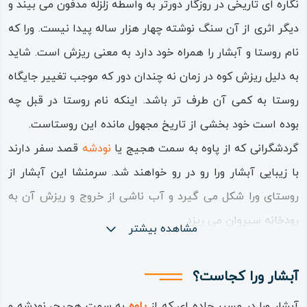
نگاره ای تاریخی در روزگار دورتر به واسطه زلزله مدفون می بیند و
دیگر اثری از آن سنگ نوشته چهار هزار ساله پیدا نیست. ورا که
نام روستا و آبشار را همراه خود دارد به معنی ریزش است. شاید
به دلیل ریزش کوه در زمان نه چندان دور که موجب تغییر جایگاه
روستا به کمی آن طرف تر باشد. اینکه نام روستا در قبل چه
بوده است خود بخشی از تاریخ مجهول مانده این روستاست.
گردشگرانی که از پاوه به سمت هجیج یا
نودشه
قصد سفر دارند
با زیبایی آبشار ورا رو در رو خواهند شد. سرمنشا این آبشار از
روستای ورا شکل می گیرد و آب ناشی از خروج و ریزش آن به
رودخانه سیروان می ریزد.
مشاهده بیشتر
آبشار ورا کجاست؟
آبشار ورا در مسیر جاده ای که از
پاوه
به سمت هجیج، نودشه و