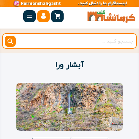
صفحه
اصلی
کرمانشاه
شهرستان
ها
آبشار ورا
مجموعه
بیستون
روستاهای
هدف
اقامتگاه
ویژه