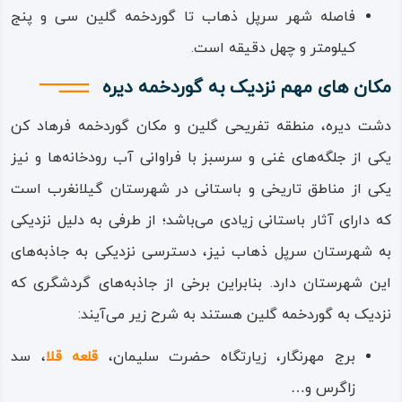
سقفی بیش از دو متر، به تقریب در ارتفاع پنج متری از سطح
فاصله شهر سرپل‌ ذهاب تا گوردخمه گلین سی‌ و پنج
زمین بنا شده و مثل تمام گوردخمه‌های هم‌خانواده‌اش،
کیلومتر و چهل دقیقه است.
دسترسی به آن بسیار سخت است که آن هم دلیل دینی –
مکان های مهم نزدیک به گوردخمه دیره
اعتقادی داشته است؛ چرا که در آیین این دوران تاریخی، دور
دشت دیره، منطقه تفریحی گلین و مکان گوردخمه فرهاد کن
بودن کالبد مرده از عناصر پاک چهارگانه ارزشمند بوده است.
یکی از جلگه‌های غنی و سرسبز با فراوانی آب رودخانه‌ها و نیز
دلیل این امر این است که مادها، هخامنشیان و ساسانیان،
یکی از مناطق تاریخی و باستانی در شهرستان گیلانغرب است
بی‌گمان تمام معتقدین به دین زرتشت، جسد فرد مرده را نجس
که دارای آثار باستانی زیادی می‌باشد؛ از طرفی به دلیل نزدیکی
و ناپاک می‌دانستند و ساسانیان به جای گوردخمه از استودان و
به شهرستان سرپل‌ ذهاب نیز، دسترسی نزدیکی به جاذبه‌های
برج خاموشان استفاده می‌کردند.
این شهرستان دارد. بنابراین برخی از جاذبه‌های گردشگری که
نزدیک به گوردخمه گلین هستند به شرح زیر می‌آیند:
برج مهرنگار، زیارتگاه حضرت سلیمان،
قلعه قلا
، سد
زاگرس و…