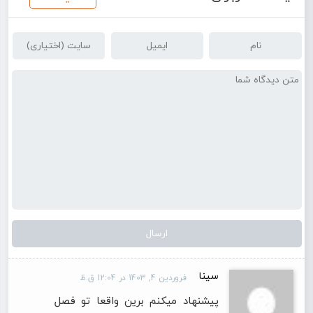
سینا
فروردین 4, 1403 در 12:04 ق.ظ
پیشنهاد میکنم برین واقعا تو فصل