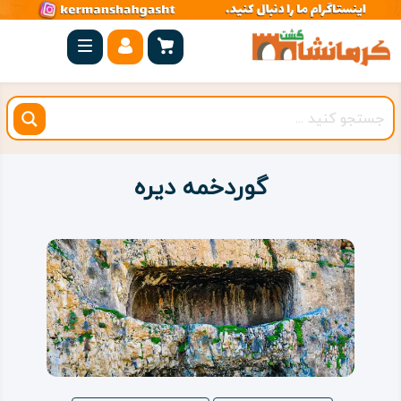
صفحه
اصلی
کرمانشاه
شهرستان
ها
گوردخمه دیره
مجموعه
بیستون
روستاهای
هدف
اقامتگاه
ویژه