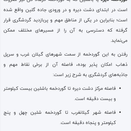
انتهای آن است، هرچند چرایی دیگر بر ناتمامی بنا می‌تواند این
است در ابتدای دشت دیره و در ورودی جاده گلین واقع شده
باشد که در دیوار سمت شرق گوردخمه، کتیبه نانوشته و در
است؛ بنابراین در یکی از مناطق مهم و پربازدید گردشگری قرار
حقیقت لوحی تراش خورده و آماده نوشتن هست که هندسه
گرفته که دسترسی به آن را از مسیرهای مختلف ممکن
نزدیک به مربع دارد (با ابعاد ۵/۱ متر).
می‌نماید.
گوردخمه شلین یا باشلین دیره، یکی از گوردخمه‌هایی‌ است که
رفتن به این گوردخمه از سمت شهرهای گیلان‌ غرب و سرپل‌
کاربری آرامگاهی داشته و از نمونه‌هایش در استان
کرمانشاه
ذهاب امکان پذیر بوده، فاصله آن از برخی نقاط مهم و
می‌توان به گوردخمه‌های «
دکان داوود
» در سرپل ذهاب،
جاذبه‌های گردشگری به شرح زیر است:
«
سرخ‌ده
» و «سکاوند» در شهر
هرسین
و… اشاره کرد.
فاصله مرکز دشت دیره تا گوردخمه باشلین بیست‌ کیلومتر
این گوردخمه‌های آرامگاهی، دارای معماری صخره‌ای و به اصطلاح
و بیست دقیقه است.
«دست کند» بوده که به همین دلیل دوام و ماندگاری بسیار بالا
و طولانی نسبت به دیگر سازه‌ها دارند.
فاصله شهر گیلانغرب تا گوردخمه شلین چهل‌ و پنج
کیلومتر و پنجاه دقیقه است.
گوردخمه دیره با سطحی بیش از بیست متر مربع و با ارتفاع