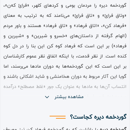
گوردخمه دیره را مردمان بومی و کردهای کلهر، «فرائ‌ که‌ن»،
«وتاق فرائ» و «تاق فرائ» می‌نامند که به ترتیب به معنای
«فرهاد کن»، «اتاق فرهاد» و «تاق فرهاد» هستند و باور مردم
(الهام گرفته از داستان‌های «خسرو و شیرین» و «شیرین‌ و
فرهاد») بر این است که فرهاد کوه کن این بنا را در دل کوه
کنده است. از نظر قدمت، با اینکه اتفاق نظر عموم کارشناسان
بر این است که این گوردخمه‌ها به دوران مادها می‌رسند، اما
گویا این آثار مربوط به دوران هخامنشی و شاید اشکانی باشند و
انتساب آن‌ها به مادها به عنوان یک جور «غلط مصطلح» درآمده
و همه اهل فن پذیرفته‌اند.
مشاهده بیشتر
به هر روی گوردخمه «فرهاد کن دیره» انگار ناتمام مانده چرا که
گوردخمه دیره کجاست؟
نشان هیچ گوری در آن نیست و تنها دو رکاب پله مانند در
گوردخمه دیره
یا باشلین که به گوردخمه فرهاد کن نیز معروف