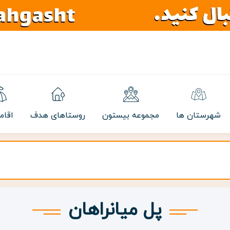
شهرستان ها
مجموعه بیستون
روستاهای هدف
اقام
پل میانراهان