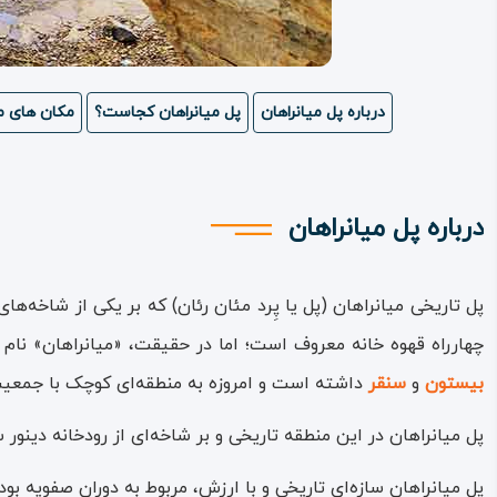
درباره پل میانراهان
پل میانراهان کجاست؟
مکان های مه
درباره پل میانراهان
پل تاریخی میانراهان (پل یا پِرد مئان‌ رئان) که بر یکی از شاخه‌ها
چهارراه قهوه خانه معروف است؛ اما در حقیقت، «میانراهان» نام 
بیستون
و
سنقر
داشته است و امروزه به منطقه‌ای کوچک با جمعی
پل میانراهان در این منطقه تاریخی و بر شاخه‌ای از رودخانه دینو
پل میانراهان سازه‌ای تاریخی و با ارزش، مربوط به دوران صفویه بو